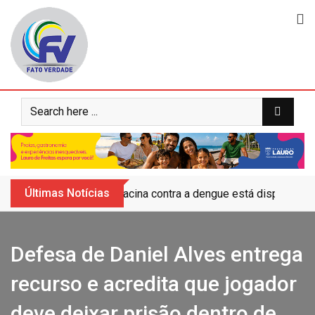
Skip
to
content
Últimas Notícias
Vacina contra a dengue está disponível 
Defesa de Daniel Alves entrega
recurso e acredita que jogador
deve deixar prisão dentro de