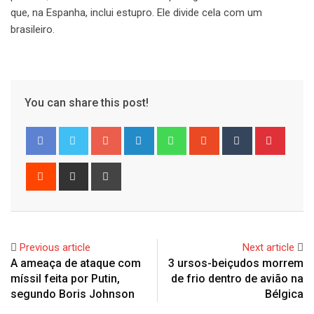
que, na Espanha, inclui estupro. Ele divide cela com um
brasileiro.
You can share this post!
Google+
LinkedIn
Whatsapp
StumbleUpon
Tumblr
Pinter
Reddit
Share
Print
via
Email
Previous article
Next article
A ameaça de ataque com
3 ursos-beiçudos morrem
míssil feita por Putin,
de frio dentro de avião na
segundo Boris Johnson
Bélgica