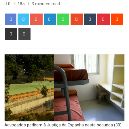
0
185
3 minutes read
Google+
LinkedIn
Whatsapp
StumbleUpon
Tumblr
Pinterest
Red
Share
Print
via
Email
Advogados pediram à Justiça da Espanha nesta segunda (30)