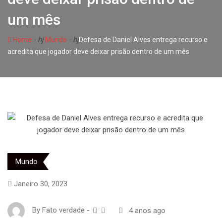
um mês
- hj
- hj
Home
Mundo
Defesa de Daniel Alves entrega recurso e
acredita que jogador deve deixar prisão dentro de um mês
Mundo
Janeiro 30, 2023
By
Fato verdade
-
4 anos ago