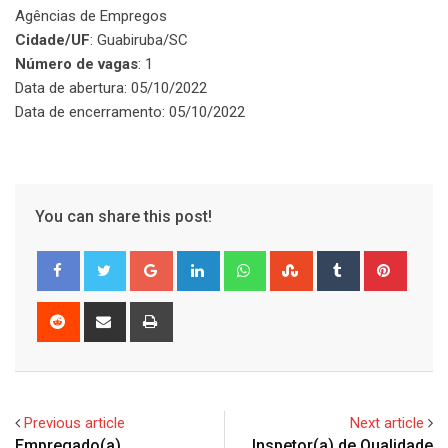
Agências de Empregos
Cidade/UF
: Guabiruba/SC
Número de vagas
: 1
Data de abertura: 05/10/2022
Data de encerramento: 05/10/2022
You can share this post!
Google+
LinkedIn
Whatsapp
StumbleUpon
Tumblr
Pinter
Reddit
Share
Print
via
Email
Previous article
Next article
Empregado(a)
Inspetor(a) de Qualidade