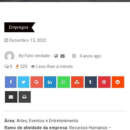
Empregos
Dezembro 15, 2022
By
Fato verdade
-
4 anos ago
0
229
Less than a minute
Google+
LinkedIn
Whatsapp
StumbleUpon
Tumblr
Pinterest
Red
Share
Print
via
Email
Área:
Artes, Eventos e Entretenimento
Ramo de atividade da empresa:
Recursos Humanos –