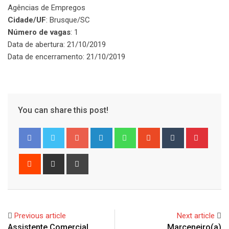
Agências de Empregos
Cidade/UF
: Brusque/SC
Número de vagas
: 1
Data de abertura: 21/10/2019
Data de encerramento: 21/10/2019
You can share this post!
Google+
LinkedIn
Whatsapp
StumbleUpon
Tumblr
Pinter
Reddit
Share
Print
via
Email
Previous article
Next article
Assistente Comercial
Marceneiro(a)