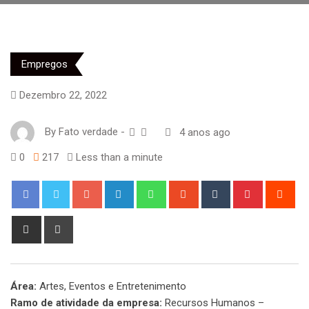
Empregos
Dezembro 22, 2022
By
Fato verdade
-
4 anos ago
0
217
Less than a minute
Google+
LinkedIn
Whatsapp
StumbleUpon
Tumblr
Pinterest
Red
Share
Print
via
Email
Área:
Artes, Eventos e Entretenimento
Ramo de atividade da empresa:
Recursos Humanos –