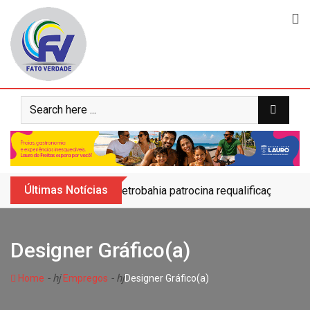
Skip
to
content
Últimas Notícias
Petrobahia patrocina requalificação do 
Designer Gráfico(a)
- hj
- hj
Home
Empregos
Designer Gráfico(a)