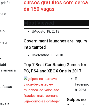
cursos gratuitos com cerca
 prisão.
de 150 vagas
ma o
Most Viewed
s ou
Agosto 18, 2018
Govern ment launches are inquiry
mitir
into tainted
Setembro 11, 2018
o
Top 7 Best Car Racing Games for
Babi
uma ameaça
PC, PS4 and XBOX One in 2017
Fevereiro
s falsas
8, 2023
Golpes no
nada a