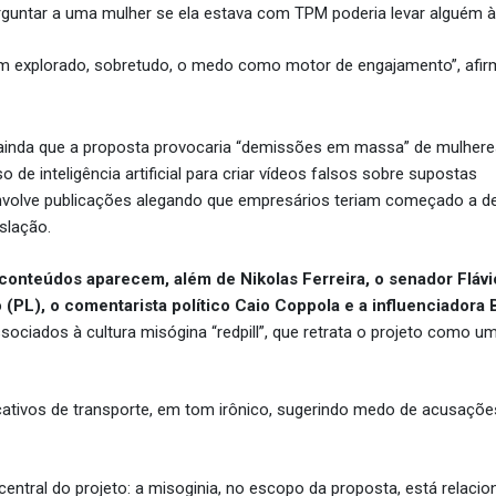
rguntar a uma mulher se ela estava com TPM poderia levar alguém à
têm explorado, sobretudo, o medo como motor de engajamento”, afir
ainda que a proposta provocaria “demissões em massa” de mulhere
so de inteligência artificial para criar vídeos falsos sobre supostas
volve publicações alegando que empresários teriam começado a de
slação.
 conteúdos aparecem, além de Nikolas Ferreira, o senador Flávi
(PL), o comentarista político Caio Coppola e a influenciadora 
ssociados à cultura misógina “redpill”, que retrata o projeto como 
ativos de transporte, em tom irônico, sugerindo medo de acusaçõe
ntral do projeto: a misoginia, no escopo da proposta, está relacio