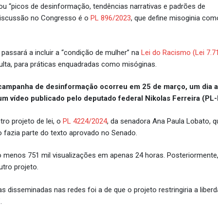
icou “picos de desinformação, tendências narrativas e padrões de
discussão no Congresso é o
PL 896/2023
, que define misoginia com
passará a incluir a “condição de mulher” na
Lei do Racismo (Lei 7.7
ulta, para práticas enquadradas como misóginas.
 campanha de desinformação ocorreu em 25 de março, um dia a
m vídeo publicado pelo deputado federal Nikolas Ferreira (PL
ro projeto de lei, o
PL 4224/2024
, da senadora Ana Paula Lobato, q
o fazia parte do texto aprovado no Senado.
 menos 751 mil visualizações em apenas 24 horas. Posteriormente,
tro projeto.
 disseminadas nas redes foi a de que o projeto restringiria a liber
.