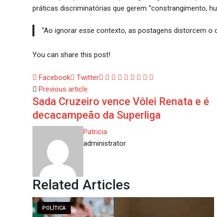
práticas discriminatórias que gerem “constrangimento, h
“Ao ignorar esse contexto, as postagens distorcem o 
You can share this post!
Google+
LinkedIn
Whatsapp
StumbleUpon
Tumblr
Pinterest
Reddit
Share
Print
Facebook
Twitter
via
Previous article
Sada Cruzeiro vence Vôlei Renata e é
Email
decacampeão da Superliga
Patricia
administrator
Related Articles
POLÍTICA