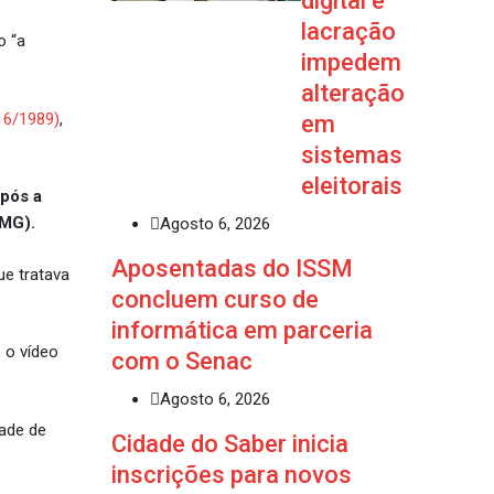
digital e
lacração
o “a
impedem
alteração
16/1989)
,
em
sistemas
eleitorais
pós a
-MG).
Agosto 6, 2026
Aposentadas do ISSM
ue tratava
concluem curso de
informática em parceria
 o vídeo
com o Senac
Agosto 6, 2026
dade de
Cidade do Saber inicia
inscrições para novos