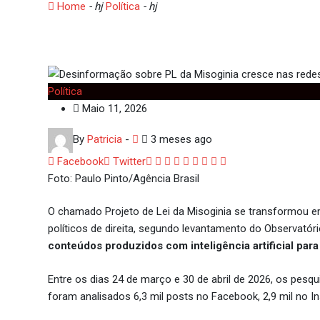
Home
- hj
Política
- hj
Desinformação sobre PL da Misogi
Política
Maio 11, 2026
By
Patricia
-
3 meses ago
Google+
LinkedIn
Whatsapp
StumbleUpon
Tumblr
Pinterest
Reddit
Share
Print
Facebook
Twitter
via
Foto: Paulo Pinto/Agência Brasil
Email
O chamado Projeto de Lei da Misoginia se transformou e
políticos de direita, segundo levantamento do Observatór
conteúdos produzidos com inteligência artificial pa
Entre os dias 24 de março e 30 de abril de 2026, os pes
foram analisados 6,3 mil posts no Facebook, 2,9 mil no I