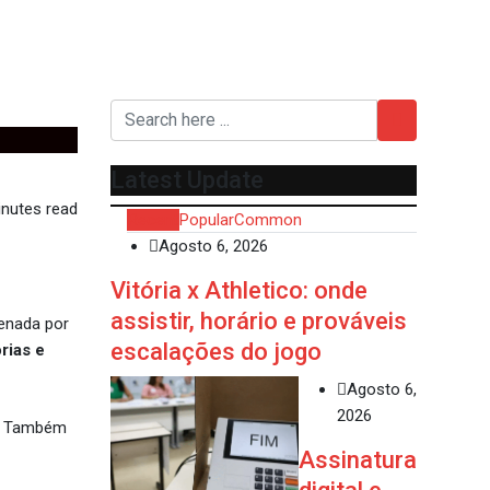
Latest Update
nutes read
Recent
Popular
Common
Agosto 6, 2026
Vitória x Athletico: onde
assistir, horário e prováveis
enada por
escalações do jogo
rias e
Agosto 6,
2026
a. Também
Assinatura