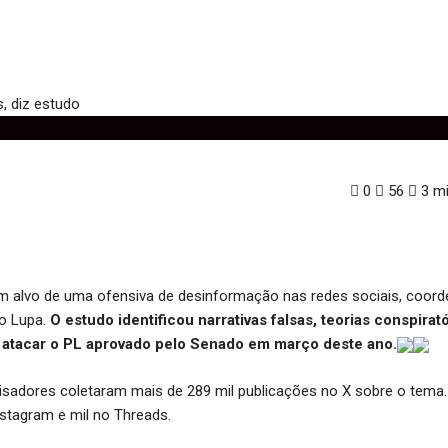
nia cresce nas redes, diz estudo
0
56
3 mi
m alvo de uma ofensiva de desinformação nas redes sociais, coord
io Lupa.
O estudo identificou narrativas falsas, teorias conspirató
ra atacar o PL aprovado pelo Senado em março deste ano.
quisadores coletaram mais de 289 mil publicações no X sobre o tem
nstagram e mil no Threads.