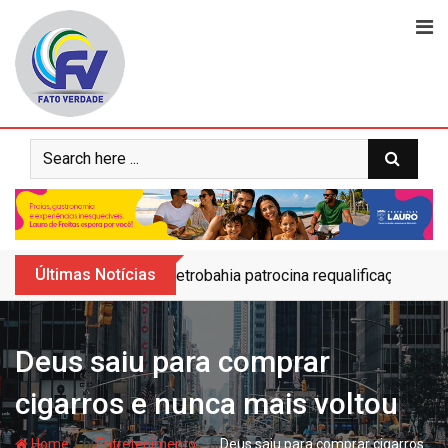
Skip
to
content
Últimas Notícias
Petrobahia patrocina requalificação do 
Deus saiu para comprar
cigarros e nunca mais voltou
- hj
- hj
Home
Entretenimento
Deus saiu para comprar cigarros