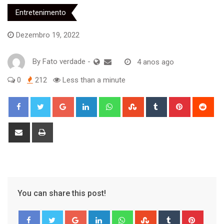
Entretenimento
Dezembro 19, 2022
By
Fato verdade
-
4 anos ago
0
212
Less than a minute
Google+
LinkedIn
Whatsapp
StumbleUpon
Tumblr
Pinterest
Red
Share
Print
via
Email
You can share this post!
Google+
LinkedIn
Whatsapp
StumbleUpon
Tumblr
Pinter