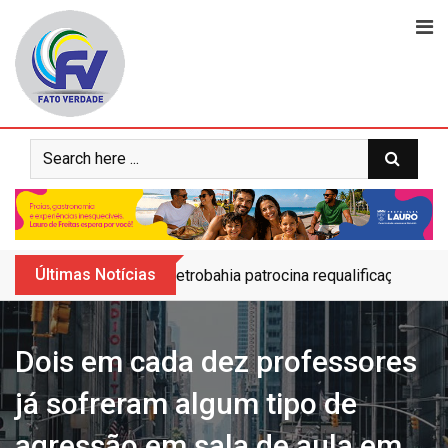
Skip
to
content
Últimas Notícias
Petrobahia patrocina requalificação do 
Dois em cada dez professores
já sofreram algum tipo de
agressão em sala de aula em