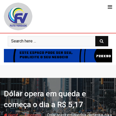
Skip
to
content
Dólar opera em queda e
começa o dia a R$ 5,17
- hj
- hj
Home
Economia
Dólar opera em queda e começa o dia a