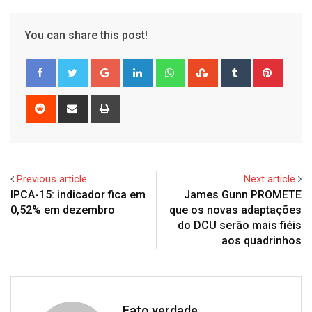
You can share this post!
Google+
LinkedIn
Whatsapp
StumbleUpon
Tumblr
Pinter
Reddit
Share
Print
via
Email
Previous article
Next article
IPCA-15: indicador fica em
James Gunn PROMETE
0,52% em dezembro
que os novas adaptações
do DCU serão mais fiéis
aos quadrinhos
Fato verdade