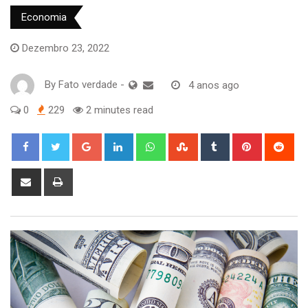
Economia
Dezembro 23, 2022
By
Fato verdade
-
4 anos ago
0
229
2 minutes read
Google+
LinkedIn
Whatsapp
StumbleUpon
Tumblr
Pinterest
Red
Share
Print
via
Email