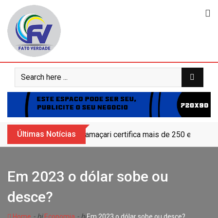
Skip
to
content
Últimas Notícias
Camaçari certifica mais de 250 educand
Em 2023 o dólar sobe ou
desce?
- hj
- hj
Home
Economia
Em 2023 o dólar sobe ou desce?