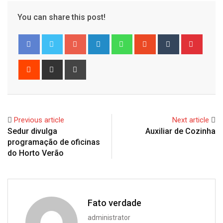
You can share this post!
Google+
LinkedIn
Whatsapp
StumbleUpon
Tumblr
Pinter
Reddit
Share
Print
via
Email
Previous article
Next article
Sedur divulga
Auxiliar de Cozinha
programação de oficinas
do Horto Verão
Fato verdade
administrator