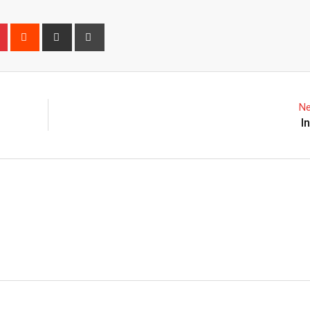
n
r
Pinterest
Reddit
Share
Print
via
Email
Ne
I