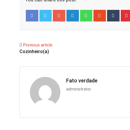
Google+
LinkedIn
Whatsapp
StumbleUpo
Tumbl
Facebook
Twitter
Previous article
Cozinheiro(a)
Fato verdade
administrator