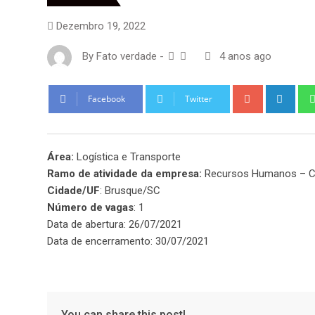
Dezembro 19, 2022
By
Fato verdade
-
4 anos ago
Google+
Link
Facebook
Twitter
Área:
Logística e Transporte
Ramo de atividade da empresa:
Recursos Humanos – Co
Cidade/UF
: Brusque/SC
Número de vagas
: 1
Data de abertura: 26/07/2021
Data de encerramento: 30/07/2021
You can share this post!