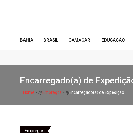
Skip
to
content
BAHIA
BRASIL
CAMAÇARI
EDUCAÇÃO
Encarregado(a) de Expediçã
- hj
- hj
Home
Empregos
Encarregado(a) de Expedição
Empregos