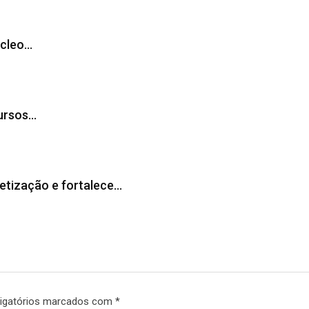
úcleo…
cursos…
tização e fortalece…
igatórios marcados com
*