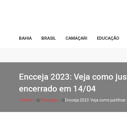
S
k
i
p
t
o
BAHIA
BRASIL
CAMAÇARI
EDUCAÇÃO
c
o
n
t
e
Encceja 2023: Veja como just
n
t
encerrado em 14/04
- hj
- hj
Home
Educação
Encceja 2023: Veja como justifica