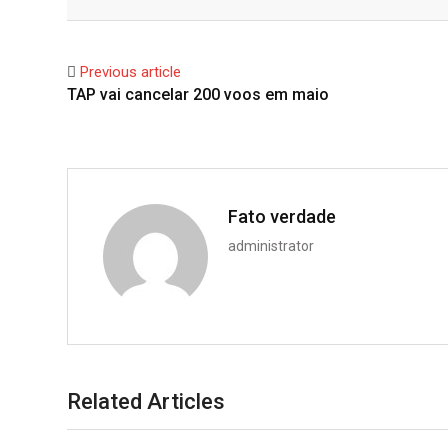
Facebook
Twitter
o
n
a
u
m
g
k
t
m
b
l
e
s
b
l
Previous article
e
d
a
l
r
TAP vai cancelar 200 voos em maio
+
I
p
e
n
p
U
p
o
n
Fato verdade
administrator
Related Articles