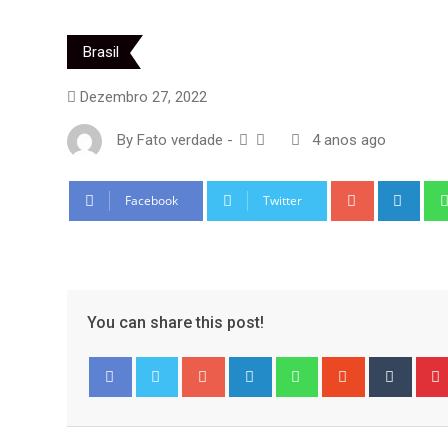
Brasil
Dezembro 27, 2022
By
Fato verdade
-
4 anos ago
Google+
Link
Facebook
Twitter
You can share this post!
Google+
LinkedIn
Whatsapp
StumbleUpo
Tumbl
Facebook
Twitter