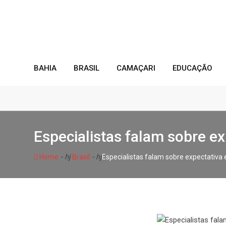
Skip
to
content
BAHIA
BRASIL
CAMAÇARI
EDUCAÇÃO
Especialistas falam sobre e
- hj
- hj
Home
Brasil
Especialistas falam sobre expectativ