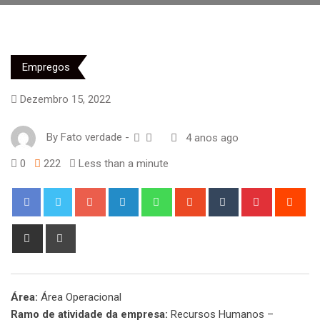
Empregos
Dezembro 15, 2022
By
Fato verdade
-
4 anos ago
0
222
Less than a minute
Google+
LinkedIn
Whatsapp
StumbleUpon
Tumblr
Pinterest
Red
Share
Print
via
Email
Área:
Área Operacional
Ramo de atividade da empresa:
Recursos Humanos –