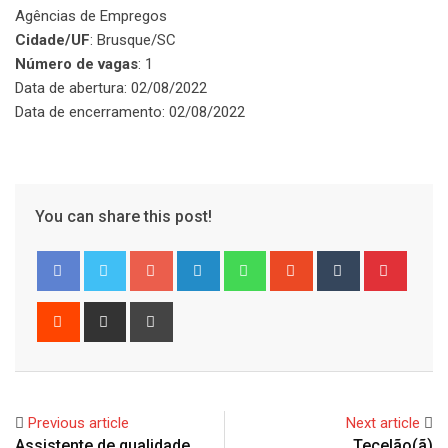
Agências de Empregos
Cidade/UF
: Brusque/SC
Número de vagas
: 1
Data de abertura: 02/08/2022
Data de encerramento: 02/08/2022
You can share this post!
Google+
LinkedIn
Whatsapp
StumbleUpon
Tumblr
Pinter
Reddit
Share
Print
via
Email
Previous article
Next article
Assistente de qualidade
Tecelão(ã)