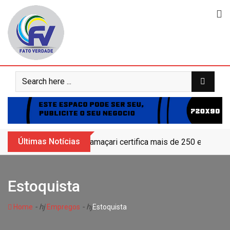
Skip
to
content
Últimas Notícias
Camaçari certifica mais de 250 educand
Estoquista
- hj
- hj
Home
Empregos
Estoquista