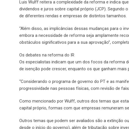
Luis Wulff reitera a complexidade da reforma e indica q
dividendos e juros sobre capital próprio (JCP). Segundo
de diferentes rendas e empresas de distintos tamanhos.
“Além disso, as implicâncias dessas mudanças para o in
embora a necessidade de reforma seja amplamente reconh
obstáculos significativos para a sua aprovação”, completa
Os debates na reforma do IR
Os especialistas indicam que um dos focos da reforma de
de isenção pode crescer, enquanto os que ganham mais 
“Considerando o programa de governo do PT e as manifes
progressividade nas pessoas físicas, com revisão de faixas 
Como mencionado por Wulff, outros dos temas que estarão
capital próprio, formas com que empresas remuneram seu
Outros temas que podem ser avaliados são a extinção ou
desde o início do governo), além de tributação sobre inve