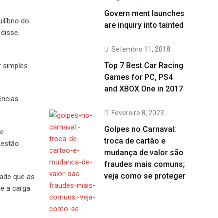
Govern ment launches
líbrio do
are inquiry into tainted
 disse.
Setembro 11, 2018
Top 7 Best Car Racing
 simples.
Games for PC, PS4
and XBOX One in 2017
ências
Fevereiro 8, 2023
Golpes no Carnaval:
de
troca de cartão e
 estão
mudança de valor são
fraudes mais comuns;
veja como se proteger
dade que as
ue a carga