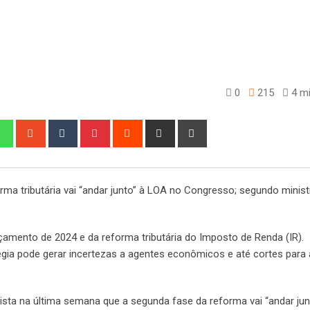
0
215
4 mi
edIn
Whatsapp
StumbleUpon
Tumblr
Pinterest
Reddit
Share
Print
via
Email
ma tributária vai “andar junto” à LOA no Congresso; segundo ministr
çamento de 2024 e da reforma tributária do Imposto de Renda (IR).
égia pode gerar incertezas a agentes econômicos e até cortes para
sta na última semana que a segunda fase da reforma vai “andar junt