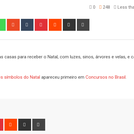
0
248
Less tha
edIn
Whatsapp
StumbleUpon
Tumblr
Pinterest
Reddit
Share
Print
via
Email
 casas para receber o Natal, com luzes, sinos, árvores e velas, e 
tes símbolos do Natal
apareceu primeiro em
Concursos no Brasil
.
n
r
Pinterest
Reddit
Share
Print
via