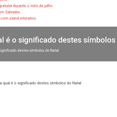
ratuita durante o mês de julho
em Salvador
a com stand interativo
ual é o significado destes símbolos
o significado destes símbolos do Natal