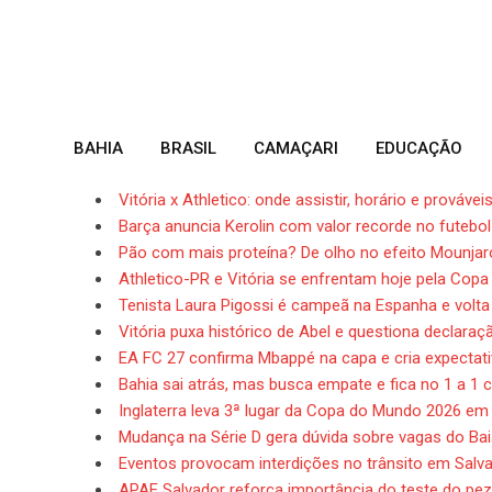
Skip
to
content
BAHIA
BRASIL
CAMAÇARI
EDUCAÇÃO
Vitória x Athletico: onde assistir, horário e prováv
Barça anuncia Kerolin com valor recorde no futebol 
Pão com mais proteína? De olho no efeito Mounjar
Athletico-PR e Vitória se enfrentam hoje pela Copa 
Tenista Laura Pigossi é campeã na Espanha e volta
Vitória puxa histórico de Abel e questiona declara
EA FC 27 confirma Mbappé na capa e cria expectat
Bahia sai atrás, mas busca empate e fica no 1 a 1
Inglaterra leva 3ª lugar da Copa do Mundo 2026 em
Mudança na Série D gera dúvida sobre vagas do Ba
Eventos provocam interdições no trânsito em Salv
APAE Salvador reforça importância do teste do pe