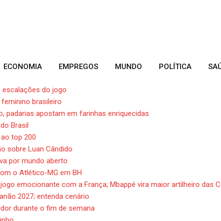
ECONOMIA
EMPREGOS
MUNDO
POLÍTICA
SA
eis escalações do jogo
feminino brasileiro
o, padarias apostam em farinhas enriquecidas
do Brasil
 ao top 200
ção sobre Luan Cândido
iva por mundo aberto
 com o Atlético-MG em BH
 jogo emocionante com a França; Mbappé vira maior artilheiro das 
ianão 2027; entenda cenário
ador durante o fim de semana
zinho