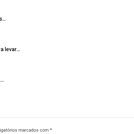
as…
ra levar…
s…
igatórios marcados com
*