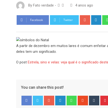
By
Fato verdade
-
4 anos ago
Google+
Link
Facebook
Twitter
A partir de dezembro em muitos lares é comum enfeitar as
deles tem um significado.
O post
Estrela, sino e velas: veja qual é o significado des
You can share this post!
Google+
LinkedIn
Whatsapp
StumbleUpo
Tumbl