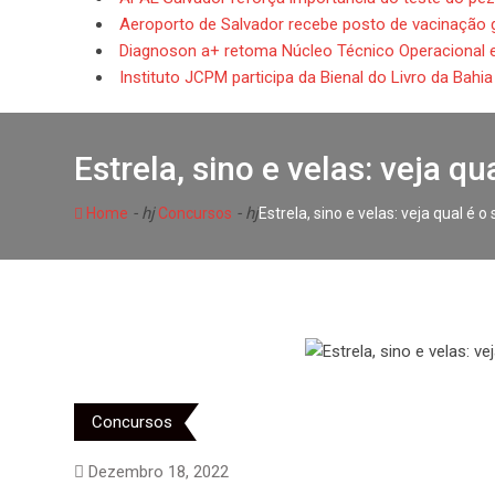
Aeroporto de Salvador recebe posto de vacinação g
Diagnoson a+ retoma Núcleo Técnico Operacional 
Instituto JCPM participa da Bienal do Livro da Bahi
Estrela, sino e velas: veja q
- hj
- hj
Home
Concursos
Estrela, sino e velas: veja qual é 
Concursos
Dezembro 18, 2022