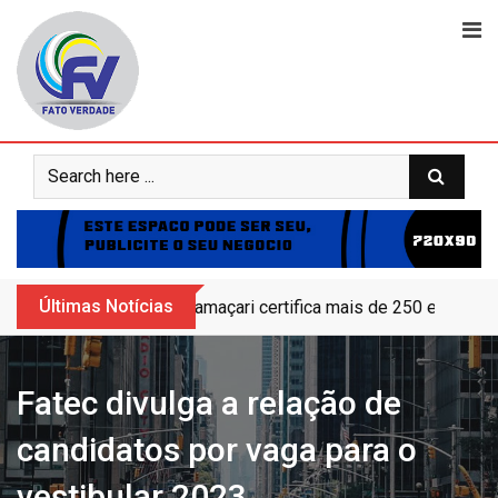
Skip
to
content
Últimas Notícias
Camaçari certifica mais de 250 educand
Fatec divulga a relação de
candidatos por vaga para o
vestibular 2023