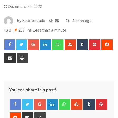
Dezembro 29, 2022
By
Fato verdade
-
4 anos ago
0
208
Less than a minute
Google+
LinkedIn
Whatsapp
StumbleUpon
Tumblr
Pinterest
Red
Share
Print
via
Email
You can share this post!
Google+
LinkedIn
Whatsapp
StumbleUpon
Tumblr
Pinter
Reddit
Share
Print