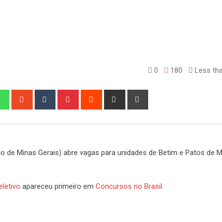
0
180
Less tha
edIn
Whatsapp
StumbleUpon
Tumblr
Pinterest
Reddit
Share
Print
via
Email
o de Minas Gerais) abre vagas para unidades de Betim e Patos de M
letivo
apareceu primeiro em
Concursos no Brasil
.