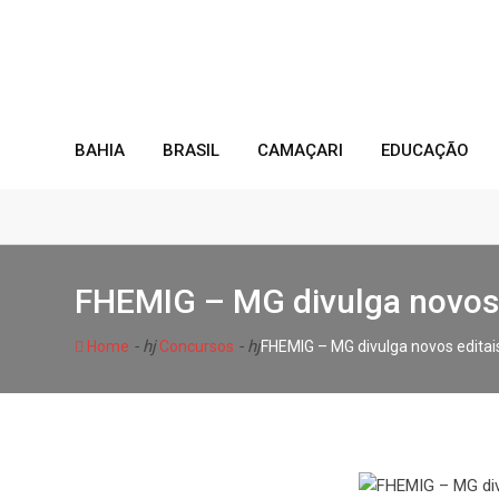
Skip
to
content
BAHIA
BRASIL
CAMAÇARI
EDUCAÇÃO
FHEMIG – MG divulga novos e
- hj
- hj
Home
Concursos
FHEMIG – MG divulga novos editais