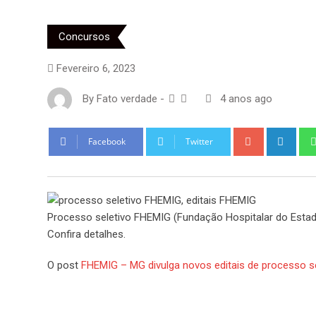
Concursos
Fevereiro 6, 2023
By
Fato verdade
-
4 anos ago
Google+
Link
Facebook
Twitter
Processo seletivo FHEMIG (Fundação Hospitalar do Estad
Confira detalhes.
O post
FHEMIG – MG divulga novos editais de processo se