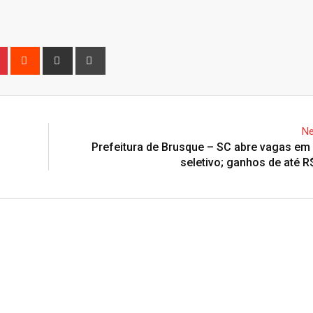
n
r
Pinterest
Reddit
Share
Print
via
Email
Ne
Prefeitura de Brusque – SC abre vagas em
seletivo; ganhos de até R