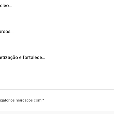
úcleo…
cursos…
tização e fortalece…
igatórios marcados com
*