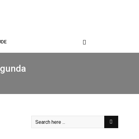
ÚDE
egunda