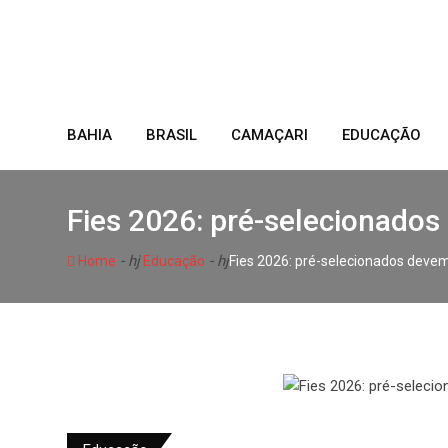
Skip
to
content
BAHIA
BRASIL
CAMAÇARI
EDUCAÇÃO
Fies 2026: pré-selecionados
- hj
- hj
Home
Educação
Fies 2026: pré-selecionados deve