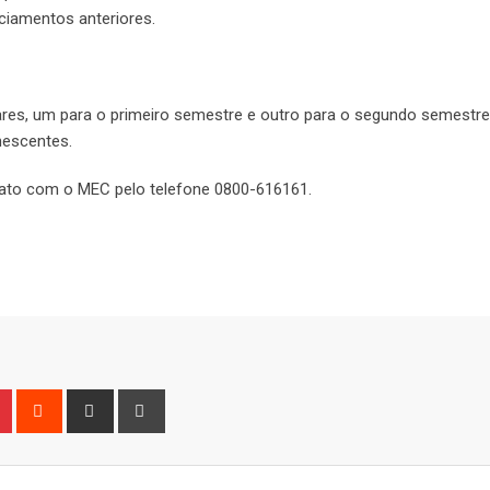
iamentos anteriores.
lares, um para o primeiro semestre e outro para o segundo semestr
nescentes.
ntato com o MEC pelo telefone 0800-616161.
n
r
Pinterest
Reddit
Share
Print
via
Email