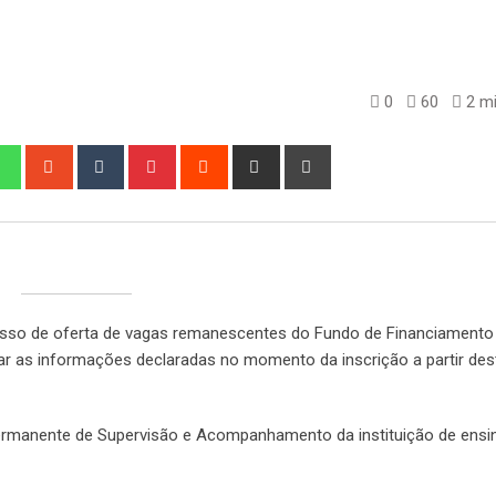
0
60
2 mi
edIn
Whatsapp
StumbleUpon
Tumblr
Pinterest
Reddit
Share
Print
via
Email
esso de oferta de vagas remanescentes do Fundo de Financiamento 
idar as informações declaradas no momento da inscrição a partir des
ermanente de Supervisão e Acompanhamento da instituição de ensin