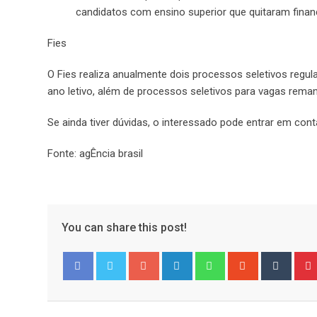
candidatos com ensino superior que quitaram financ
Fies
O Fies realiza anualmente dois processos seletivos regu
ano letivo, além de processos seletivos para vagas rema
Se ainda tiver dúvidas, o interessado pode entrar em co
Fonte: agÊncia brasil
You can share this post!
Google+
LinkedIn
Whatsapp
StumbleUpo
Tumbl
Facebook
Twitter