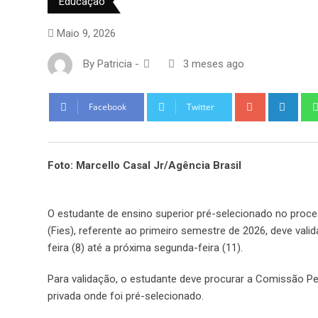
Educação
Maio 9, 2026
By
Patricia
-
3 meses ago
Google+
Link
Facebook
Twitter
Foto: Marcello Casal Jr/Agência Brasil
O estudante de ensino superior pré-selecionado no proc
(Fies), referente ao primeiro semestre de 2026, deve val
feira (8) até a próxima segunda-feira (11).
Para validação, o estudante deve procurar a Comissão P
privada onde foi pré-selecionado.