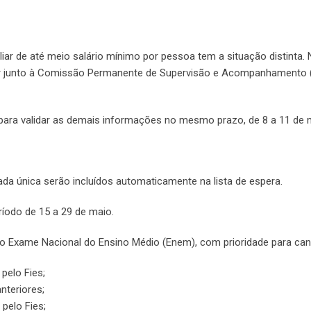
iar de até meio salário mínimo por pessoa tem a situação distinta.
iar junto à Comissão Permanente de Supervisão e Acompanhamento
ara validar as demais informações no mesmo prazo, de 8 a 11 de 
a única serão incluídos automaticamente na lista de espera.
íodo de 15 a 29 de maio.
do Exame Nacional do Ensino Médio (Enem), com prioridade para can
elo Fies;
teriores;
elo Fies;