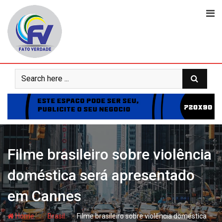
Skip
to
content
Filme brasileiro sobre violência
doméstica será apresentado
em Cannes
- hj
- hj
Home
Brasil
Filme brasileiro sobre violência doméstica