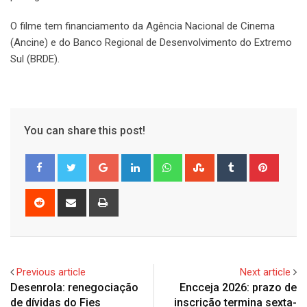
O filme tem financiamento da Agência Nacional de Cinema
(Ancine) e do Banco Regional de Desenvolvimento do Extremo
Sul (BRDE).
You can share this post!
Google+
LinkedIn
Whatsapp
StumbleUpon
Tumblr
Pinter
Reddit
Share
Print
via
Email
Previous article
Next article
Desenrola: renegociação
Encceja 2026: prazo de
de dívidas do Fies
inscrição termina sexta-