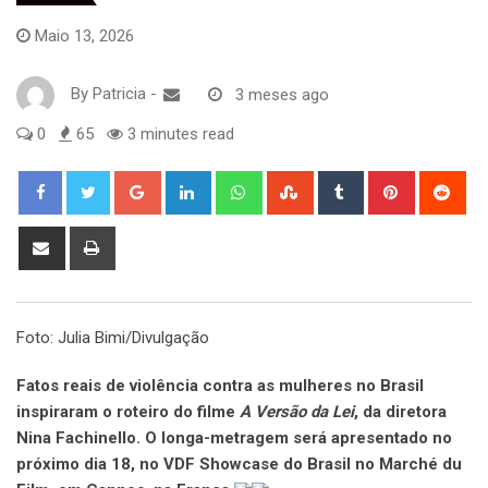
Maio 13, 2026
By
Patricia
-
3 meses ago
0
65
3 minutes read
Google+
LinkedIn
Whatsapp
StumbleUpon
Tumblr
Pinterest
Red
Share
Print
via
Email
Foto: Julia Bimi/Divulgação
Fatos reais de violência contra as mulheres no Brasil
inspiraram o roteiro do filme
A Versão da Lei
, da diretora
Nina Fachinello. O longa-metragem será apresentado no
próximo dia 18, no VDF Showcase do Brasil no Marché du