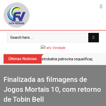
Skip
to
content
Últimas Notícias
Petrobahia patrocina requalificação do 
Finalizada as filmagens de
Jogos Mortais 10, com retorno
de Tobin Bell