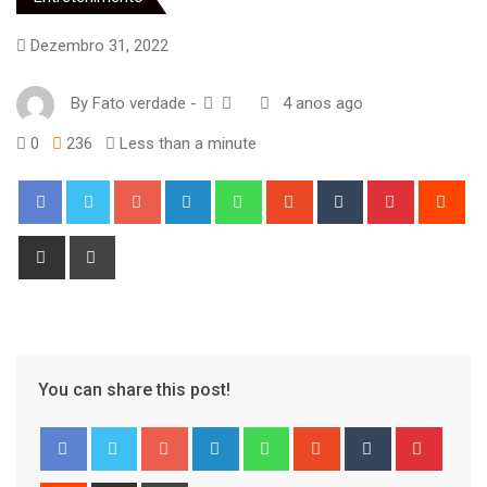
Dezembro 31, 2022
By
Fato verdade
-
4 anos ago
0
236
Less than a minute
Google+
LinkedIn
Whatsapp
StumbleUpon
Tumblr
Pinterest
Red
Share
Print
via
Email
You can share this post!
Google+
LinkedIn
Whatsapp
StumbleUpon
Tumblr
Pinter