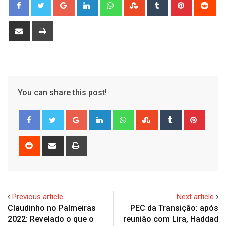
Google+
LinkedIn
Whatsapp
StumbleUpon
Tumblr
Pinterest
Red
Share
Print
via
Email
You can share this post!
Google+
LinkedIn
Whatsapp
StumbleUpon
Tumblr
Pinter
Reddit
Share
Print
via
Email
Previous article
Next article
Claudinho no Palmeiras
PEC da Transição: após
2022: Revelado o que o
reunião com Lira, Haddad