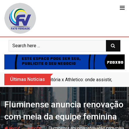
Skip
to
content
Últimas Notícias
Vitória x Athletico: onde assistir, horár
Fluminense anuncia renovação
com meia da equipe feminina
- hj
- hj
Home
Esporte
Fluminense anuncia renovação com meia