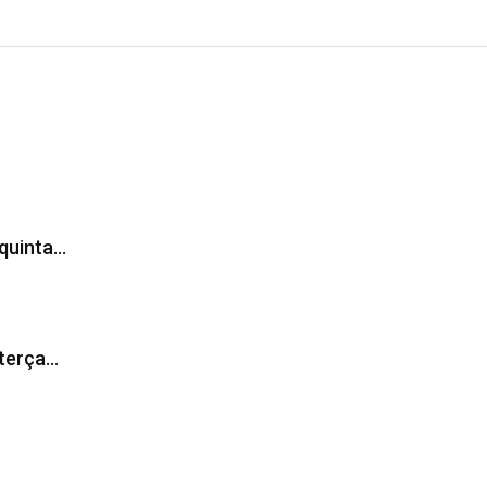
 quinta…
 terça…