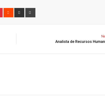
n
r
Pinterest
Reddit
Share
Print
via
Email
Ne
Analista de Recursos Human