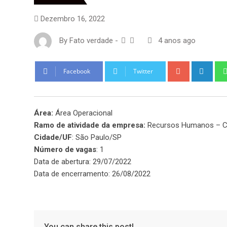
Dezembro 16, 2022
By
Fato verdade
-
4 anos ago
Google+
Link
Facebook
Twitter
Área:
Área Operacional
Ramo de atividade da empresa:
Recursos Humanos – Co
Cidade/UF
: São Paulo/SP
Número de vagas
: 1
Data de abertura: 29/07/2022
Data de encerramento: 26/08/2022
You can share this post!