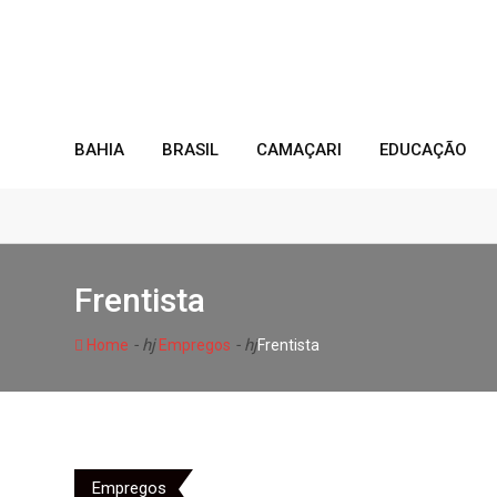
Skip
to
content
BAHIA
BRASIL
CAMAÇARI
EDUCAÇÃO
Frentista
- hj
- hj
Home
Empregos
Frentista
Empregos