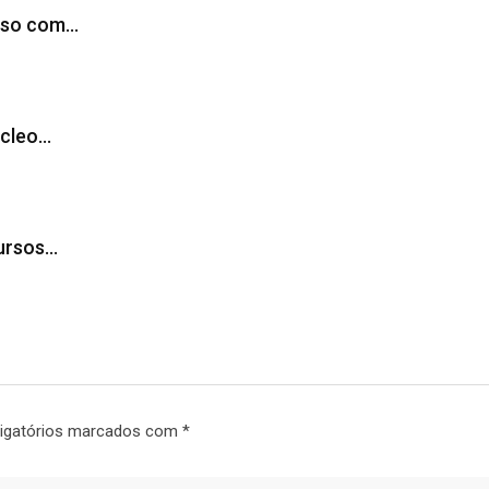
sso com…
úcleo…
cursos…
igatórios marcados com
*