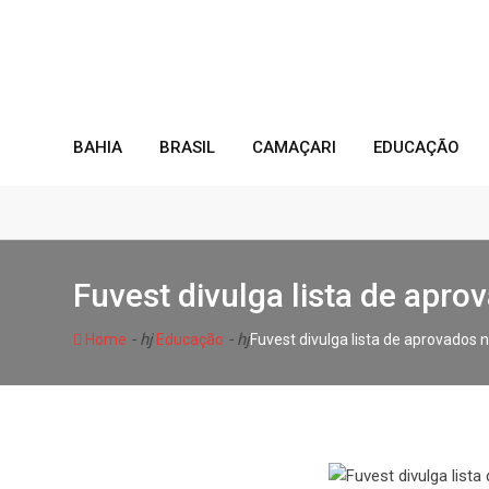
Skip
to
content
BAHIA
BRASIL
CAMAÇARI
EDUCAÇÃO
Fuvest divulga lista de apro
- hj
- hj
Home
Educação
Fuvest divulga lista de aprovados n