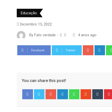
Educação
Dezembro 15, 2022
By
Fato verdade
-
4 anos ago
Google+
Link
Facebook
Twitter
You can share this post!
Google+
LinkedIn
Whatsapp
StumbleUpo
Tumbl
Facebook
Twitter