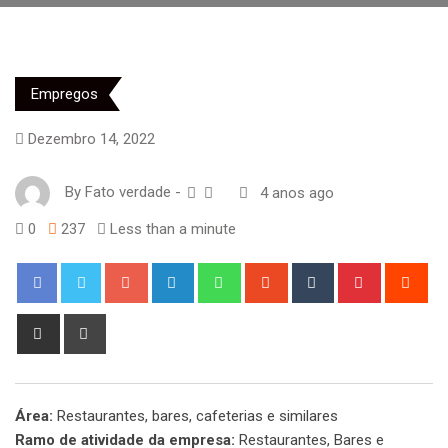
Empregos
Dezembro 14, 2022
By
Fato verdade
-
4 anos ago
0
237
Less than a minute
Google+
LinkedIn
Whatsapp
StumbleUpon
Tumblr
Pinterest
Red
Share
Print
via
Email
Área:
Restaurantes, bares, cafeterias e similares
Ramo de atividade da empresa:
Restaurantes, Bares e