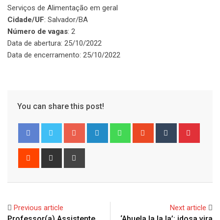
Serviços de Alimentação em geral
Cidade/UF
: Salvador/BA
Número de vagas
: 2
Data de abertura: 25/10/2022
Data de encerramento: 25/10/2022
You can share this post!
Google+
LinkedIn
Whatsapp
StumbleUpon
Tumblr
Pinter
Reddit
Share
Print
via
Email
Previous article
Next article
Professor(a) Assistente
‘Abuela la la la’: idosa vira