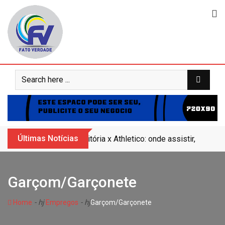
Skip
to
content
Últimas Notícias
Vitória x Athletico: onde assistir, horár
Garçom/Garçonete
- hj
- hj
Home
Empregos
Garçom/Garçonete