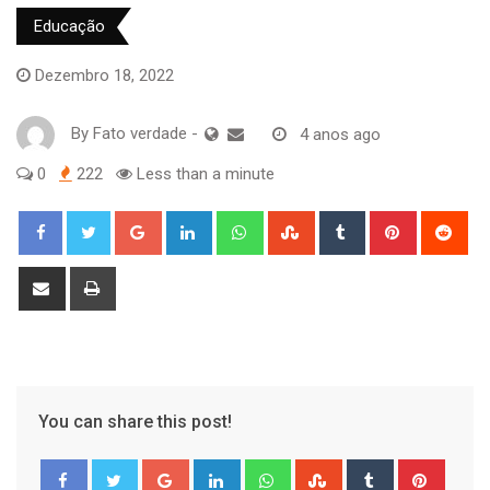
Educação
Dezembro 18, 2022
By
Fato verdade
-
4 anos ago
0
222
Less than a minute
Google+
LinkedIn
Whatsapp
StumbleUpon
Tumblr
Pinterest
Red
Share
Print
via
Email
You can share this post!
Google+
LinkedIn
Whatsapp
StumbleUpon
Tumblr
Pinter