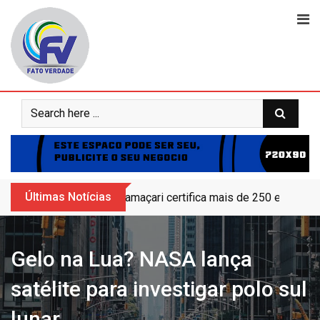
Skip
to
content
Últimas Notícias
Camaçari certifica mais de 250 educand
Gelo na Lua? NASA lança
satélite para investigar polo sul
lunar