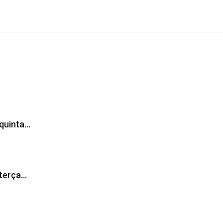
 quinta…
 terça…