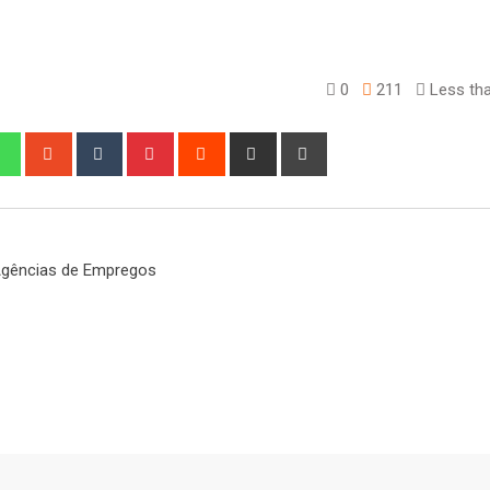
0
211
Less tha
edIn
Whatsapp
StumbleUpon
Tumblr
Pinterest
Reddit
Share
Print
via
Email
gências de Empregos