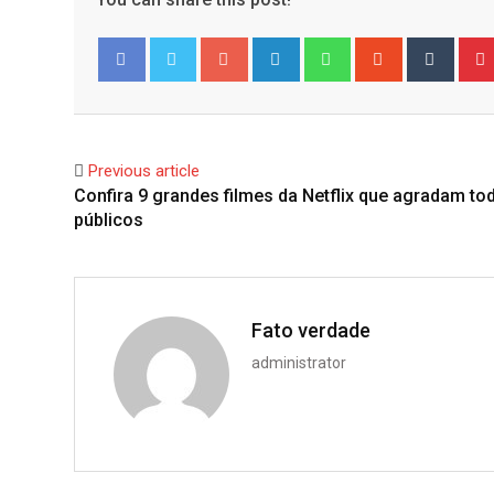
Google+
LinkedIn
Whatsapp
StumbleUpo
Tumbl
Facebook
Twitter
Previous article
Confira 9 grandes filmes da Netflix que agradam to
públicos
Fato verdade
administrator