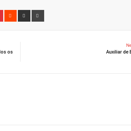
n
r
Pinterest
Reddit
Share
Print
via
Email
Ne
dos os
Auxiliar de