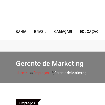
Skip
to
content
BAHIA
BRASIL
CAMAÇARI
EDUCAÇÃO
Gerente de Marketing
- hj
- hj
Home
Empregos
Gerente de Marketing
Empregos