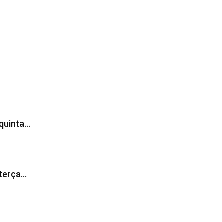
 quinta…
 terça…