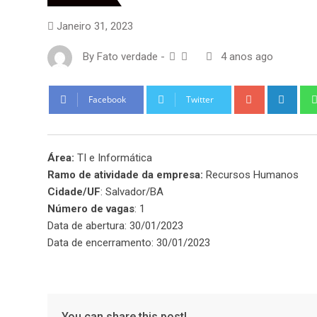
Janeiro 31, 2023
By
Fato verdade
-
4 anos ago
Google+
Link
Facebook
Twitter
Área:
TI e Informática
Ramo de atividade da empresa:
Recursos Humanos
Cidade/UF
: Salvador/BA
Número de vagas
: 1
Data de abertura: 30/01/2023
Data de encerramento: 30/01/2023
You can share this post!