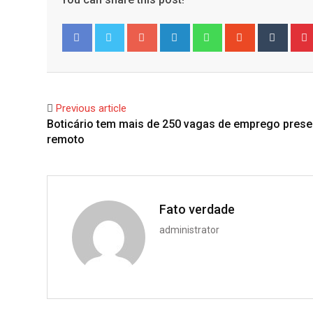
Google+
LinkedIn
Whatsapp
StumbleUpo
Tumbl
Facebook
Twitter
Previous article
Boticário tem mais de 250 vagas de emprego prese
remoto
Fato verdade
administrator