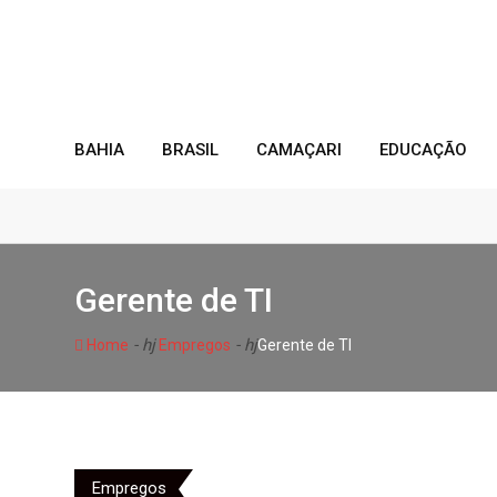
Skip
to
content
BAHIA
BRASIL
CAMAÇARI
EDUCAÇÃO
Gerente de TI
- hj
- hj
Home
Empregos
Gerente de TI
Empregos