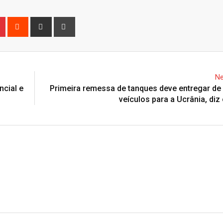
n
r
Pinterest
Reddit
Share
Print
via
Email
Ne
ncial e
Primeira remessa de tanques deve entregar de
veículos para a Ucrânia, diz