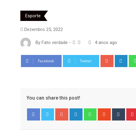
Esporte
Dezembro 25, 2022
By
Fato verdade
-
4 anos ago
Google+
Link
Facebook
Twitter
You can share this post!
Google+
LinkedIn
Whatsapp
StumbleUpo
Tumbl
Facebook
Twitter