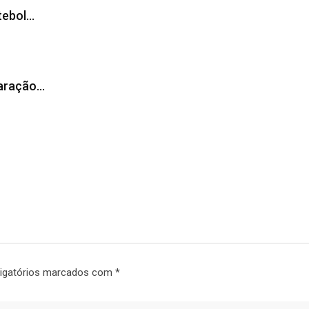
tebol…
laração…
igatórios marcados com
*