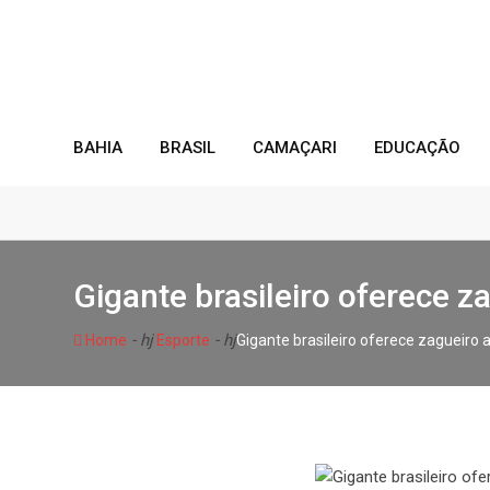
Skip
to
content
BAHIA
BRASIL
CAMAÇARI
EDUCAÇÃO
Gigante brasileiro oferece za
- hj
- hj
Home
Esporte
Gigante brasileiro oferece zagueiro a