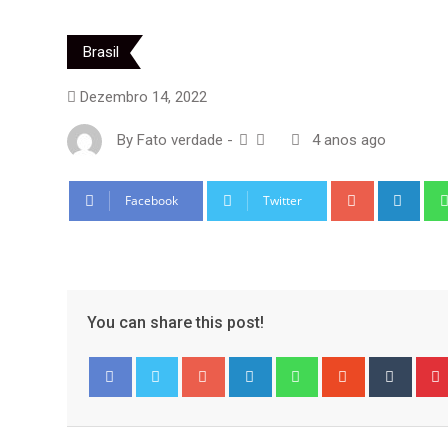
Brasil
Dezembro 14, 2022
By
Fato verdade
-
4 anos ago
Google+
Link
Facebook
Twitter
You can share this post!
Google+
LinkedIn
Whatsapp
StumbleUpo
Tumbl
Facebook
Twitter