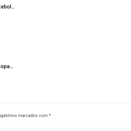
tebol…
 Copa…
igatórios marcados com
*