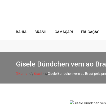
Skip
to
content
BAHIA
BRASIL
CAMAÇARI
EDUCAÇÃO
Gisele Bündchen vem ao Bras
- hj
- hj
Home
Brasil
Gisele Bündchen vem ao Brasil pela pr