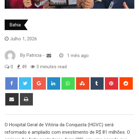
Bahia
Julho 1, 2026
By
Patricia
-
1 mês ago
0
49
3 minutes read
Google+
LinkedIn
Whatsapp
StumbleUpon
Tumblr
Pinterest
Red
Share
Print
via
Email
O Hospital Geral de Vitória da Conquista (HGVC) será
reformado e ampliado com investimento de R$ 81 milhões. O