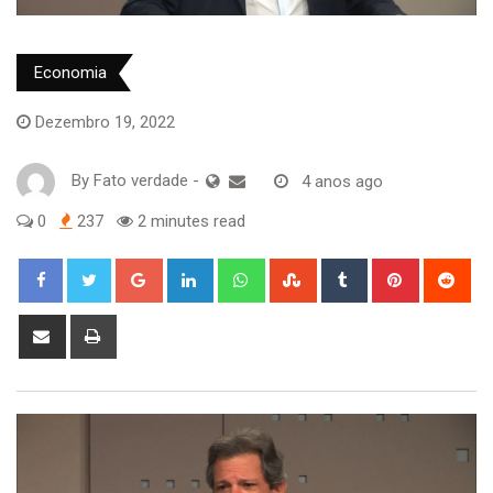
Economia
Dezembro 19, 2022
By
Fato verdade
-
4 anos ago
0
237
2 minutes read
Google+
LinkedIn
Whatsapp
StumbleUpon
Tumblr
Pinterest
Red
Share
Print
via
Email