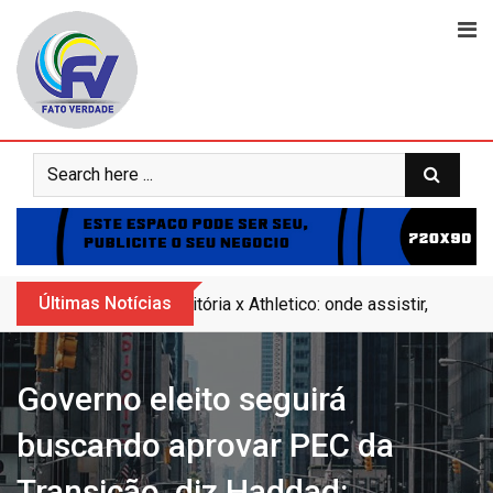
Skip
to
content
Últimas Notícias
Vitória x Athletico: onde assistir, horár
Governo eleito seguirá
buscando aprovar PEC da
Transição, diz Haddad: