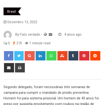
Brasil
Dezembro 13, 2022
By
Fato verdade
-
4 anos ago
0
276
1 minute read
Google+
LinkedIn
Whatsapp
StumbleUpon
Tumblr
Pinterest
Red
Share
Print
via
Email
Segundo delegado, foram necessárias três semanas de
campana para cumprir o mandado de prisão preventiva.
Homem foi para sistema prisional. Um homem de 43 anos foi
preso por suspeita envolvimento com roubos na região de