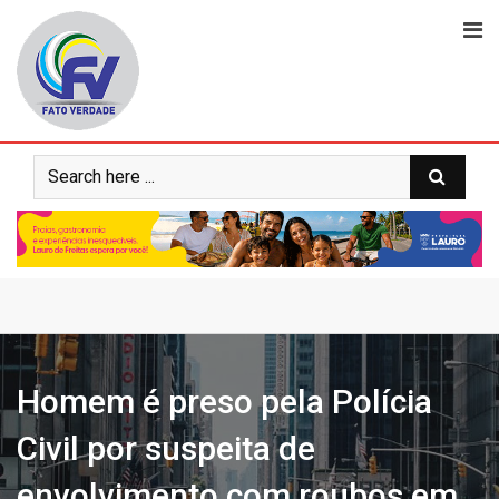
Skip
to
content
Homem é preso pela Polícia
Civil por suspeita de
envolvimento com roubos em