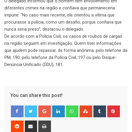
O delegado informou que o homem tem envolvimento em
diferentes crimes na região e confiava que permaneceria
impune. “No caso mais recente, ele orientou a vítima que
procurasse a polícia, como um desafio, porque confiava que
nunca seria preso”, destacou o delegado.
De acordo com a Polícia Civil, os casos de roubos de cargas
na região seguem em investigação. Quem tiver informações
que ajudem pode repassar, de forma anônima, pelo telefone da
PM, 190, pelo telefone da Polícia Civil, 197 ou pelo Disque-
Denúncia Unificado (DDU), 181.
You can share this post!
Google+
LinkedIn
Whatsapp
StumbleUpon
Tumblr
Pinter
Reddit
Share
Print
via