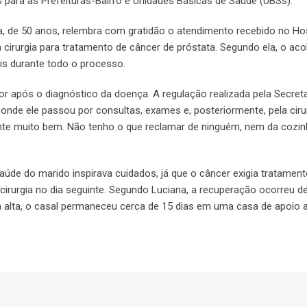
 para as Prefeituras-Bairro e Unidades Básicas de Saúde (UBSs).
a, de 50 anos, relembra com gratidão o atendimento recebido no Hos
irurgia para tratamento de câncer de próstata. Segundo ela, o ac
is durante todo o processo.
r após o diagnóstico da doença. A regulação realizada pela Secreta
onde ele passou por consultas, exames e, posteriormente, pela cirur
ente muito bem. Não tenho o que reclamar de ninguém, nem da cozi
aúde do marido inspirava cuidados, já que o câncer exigia tratament
 a cirurgia no dia seguinte. Segundo Luciana, a recuperação ocorreu 
a alta, o casal permaneceu cerca de 15 dias em uma casa de apoio 