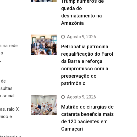
Trump números de
queda do
desmatamento na
Amazônia
Agosto 9, 2026
a na rede
Petrobahia patrocina
os
requalificação do Farol
,
da Barra e reforça
compromisso com a
preservação do
 de
patrimônio
nsultas
 social.
Agosto 9, 2026
Mutirão de cirurgias de
s, raio X,
catarata beneficia mais
mico e
de 120 pacientes em
Camaçari