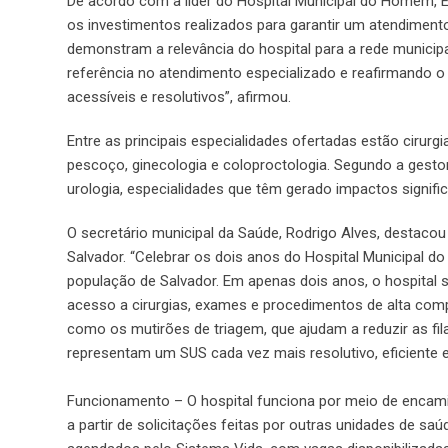
De acordo com a líder do Hospital Municipal do Homem, Ér
os investimentos realizados para garantir um atendiment
demonstram a relevância do hospital para a rede munici
referência no atendimento especializado e reafirmando 
acessíveis e resolutivos”, afirmou.
Entre as principais especialidades ofertadas estão cirurgi
pescoço, ginecologia e coloproctologia. Segundo a gesto
urologia, especialidades que têm gerado impactos signifi
O secretário municipal da Saúde, Rodrigo Alves, destaco
Salvador. “Celebrar os dois anos do Hospital Municipal
população de Salvador. Em apenas dois anos, o hospital 
acesso a cirurgias, exames e procedimentos de alta comp
como os mutirões de triagem, que ajudam a reduzir as fil
representam um SUS cada vez mais resolutivo, eficiente 
Funcionamento – O hospital funciona por meio de encamin
a partir de solicitações feitas por outras unidades de saú