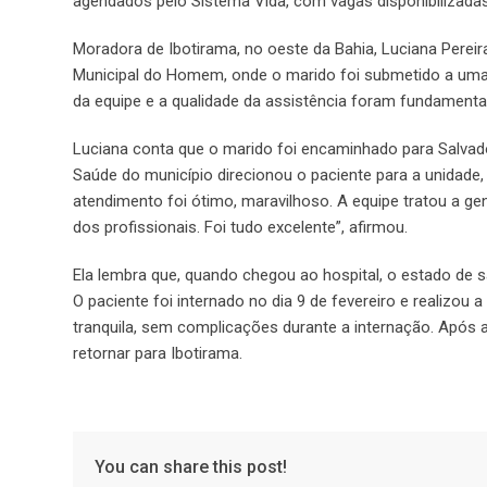
agendados pelo Sistema Vida, com vagas disponibilizadas
Moradora de Ibotirama, no oeste da Bahia, Luciana Pereir
Municipal do Homem, onde o marido foi submetido a uma c
da equipe e a qualidade da assistência foram fundamenta
Luciana conta que o marido foi encaminhado para Salvado
Saúde do município direcionou o paciente para a unidade, 
atendimento foi ótimo, maravilhoso. A equipe tratou a g
dos profissionais. Foi tudo excelente”, afirmou.
Ela lembra que, quando chegou ao hospital, o estado de s
O paciente foi internado no dia 9 de fevereiro e realizou
tranquila, sem complicações durante a internação. Após 
retornar para Ibotirama.
You can share this post!