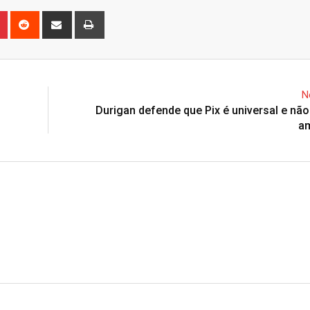
n
r
Pinterest
Reddit
Share
Print
via
Email
N
Durigan defende que Pix é universal e não
a