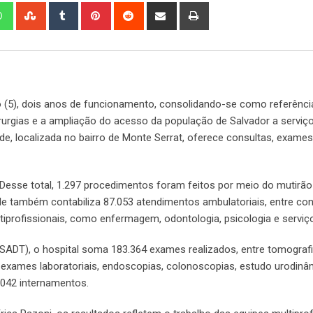
edIn
Whatsapp
StumbleUpon
Tumblr
Pinterest
Reddit
Share
Print
via
Email
(5), dois anos de funcionamento, consolidando-se como referênci
irurgias e a ampliação do acesso da população de Salvador a serviç
de, localizada no bairro de Monte Serrat, oferece consultas, exames
. Desse total, 1.297 procedimentos foram feitos por meio do mutirão
ade também contabiliza 87.053 atendimentos ambulatoriais, entre co
profissionais, como enfermagem, odontologia, psicologia e serviço
SADT), o hospital soma 183.364 exames realizados, entre tomografia
 exames laboratoriais, endoscopias, colonoscopias, estudo urodinâ
.042 internamentos.