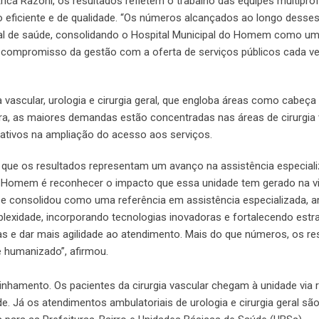
ica Razoni, os resultados refletem o trabalho das equipes multiprof
o eficiente e de qualidade. “Os números alcançados ao longo desse
pal de saúde, consolidando o Hospital Municipal do Homem como u
o compromisso da gestão com a oferta de serviços públicos cada v
a vascular, urologia e cirurgia geral, que engloba áreas como cabeça
ra, as maiores demandas estão concentradas nas áreas de cirurgia 
cativos na ampliação do acesso aos serviços.
u que os resultados representam um avanço na assistência especial
 do Homem é reconhecer o impacto que essa unidade tem gerado na v
se consolidou como uma referência em assistência especializada, 
lexidade, incorporando tecnologias inovadoras e fortalecendo estr
as e dar mais agilidade ao atendimento. Mais do que números, os re
e humanizado”, afirmou.
hamento. Os pacientes da cirurgia vascular chegam à unidade via 
de. Já os atendimentos ambulatoriais de urologia e cirurgia geral sã