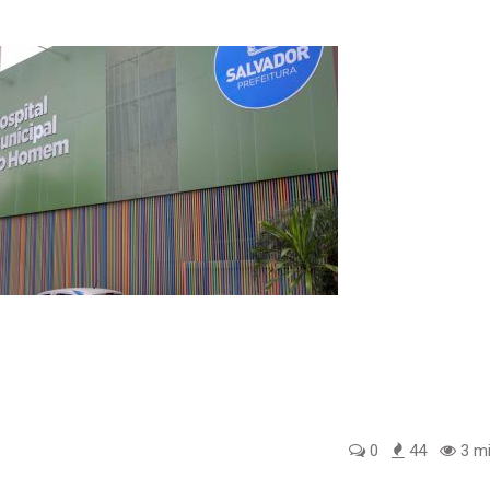
0
44
3 mi