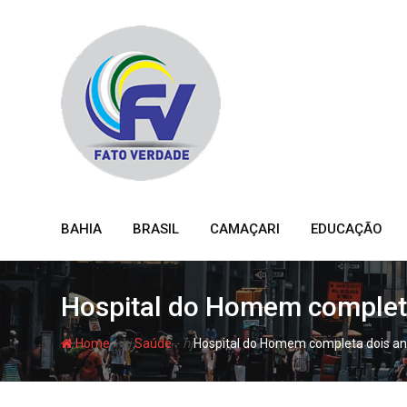
Skip
to
content
BAHIA
BRASIL
CAMAÇARI
EDUCAÇÃO
Hospital do Homem completa 
- hj
- hj
Home
Saúde
Hospital do Homem completa dois ano