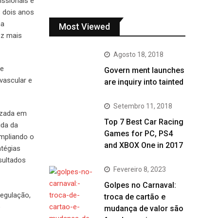
issionais e
s dois anos
ma
Most Viewed
ez mais
Agosto 18, 2018
 e
Govern ment launches
vascular e
are inquiry into tainted
Setembro 11, 2018
izada em
Top 7 Best Car Racing
ida da
Games for PC, PS4
ampliando o
and XBOX One in 2017
atégias
sultados
Fevereiro 8, 2023
Golpes no Carnaval:
regulação,
troca de cartão e
o
mudança de valor são