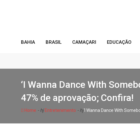
Skip
to
content
BAHIA
BRASIL
CAMAÇARI
EDUCAÇÃO
‘I Wanna Dance With Someb
47% de aprovação; Confira!
- hj
- hj
Home
Entretenimento
‘I Wanna Dance With Somebo