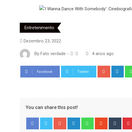
Entretenimento
Dezembro 23, 2022
By
Fato verdade
-
4 anos ago
Google+
Link
Facebook
Twitter
You can share this post!
Google+
LinkedIn
Whatsapp
StumbleUpo
Tumbl