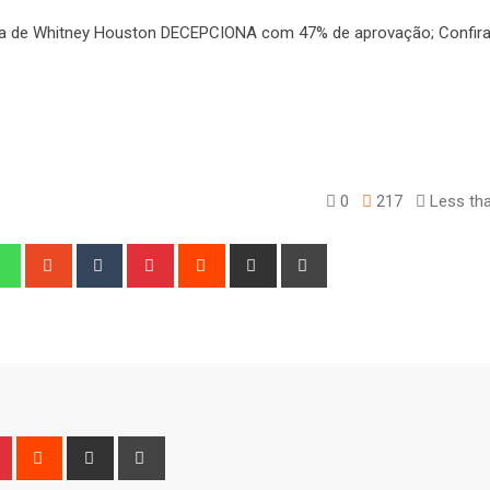
0
217
Less tha
edIn
Whatsapp
StumbleUpon
Tumblr
Pinterest
Reddit
Share
Print
via
Email
n
r
Pinterest
Reddit
Share
Print
via