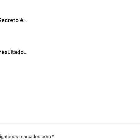
 Secreto é…
 resultado…
igatórios marcados com
*