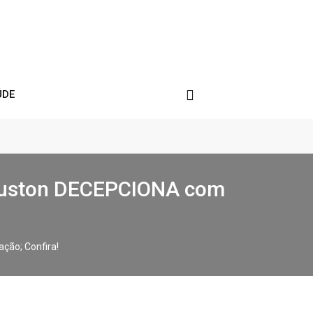
ÚDE
Houston DECEPCIONA com
ção; Confira!