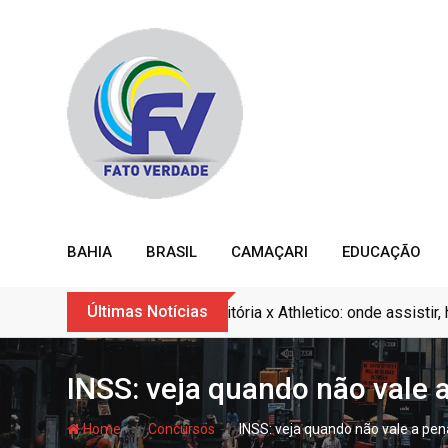
Skip
to
content
BAHIA
BRASIL
CAMAÇARI
EDUCAÇÃO
Últimas Notícias
Vitória x Athletico: onde assisti
INSS: veja quando não vale a
- hj
- hj
Home
Concursos
INSS: veja quando não vale a pena