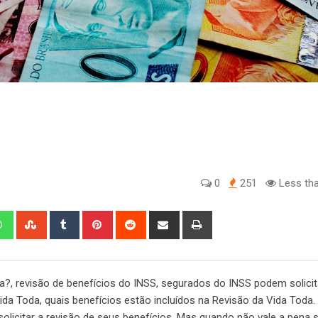
0
251
Less tha
edIn
Whatsapp
StumbleUpon
Tumblr
Pinterest
Reddit
Share
Print
via
Email
citar a revisão de seus benefícios. Mas quando não vale a pena sol