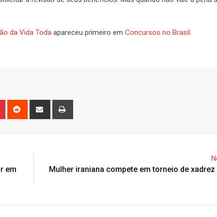
são da Vida Toda
apareceu primeiro em
Concursos no Brasil
.
n
r
Pinterest
Reddit
Share
Print
via
Email
N
ir em
Mulher iraniana compete em torneio de xadrez