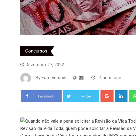
Concursos
Dezembro 27, 2022
By
Fato verdade
-
4 anos ago
Google+
Link
Facebook
Twitter
Com a Revisão da Vida Toda, segurados do INSS podem soli