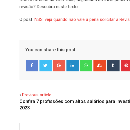
revisão? Descubra neste texto.
O post
INSS: veja quando não vale a pena solicitar a Revi
You can share this post!
Google+
LinkedIn
Whatsapp
StumbleUpo
Tumbl
Facebook
Twitter
Previous article
Confira 7 profissões com altos salários para invest
2023