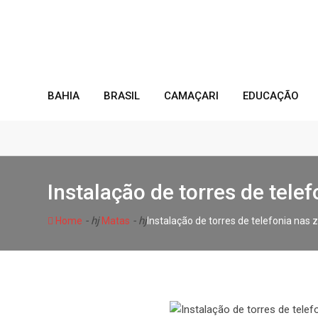
Skip
to
content
BAHIA
BRASIL
CAMAÇARI
EDUCAÇÃO
Instalação de torres de tele
- hj
- hj
Home
Matas
Instalação de torres de telefonia nas 