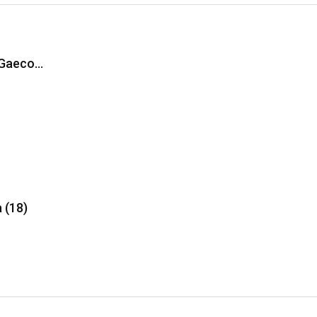
 Gaeco…
 (18)