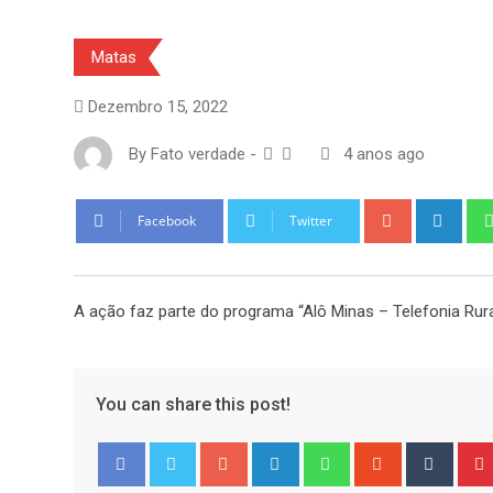
Matas
Dezembro 15, 2022
By
Fato verdade
-
4 anos ago
Google+
Link
Facebook
Twitter
A ação faz parte do programa “Alô Minas – Telefonia Rura
You can share this post!
Google+
LinkedIn
Whatsapp
StumbleUpo
Tumbl