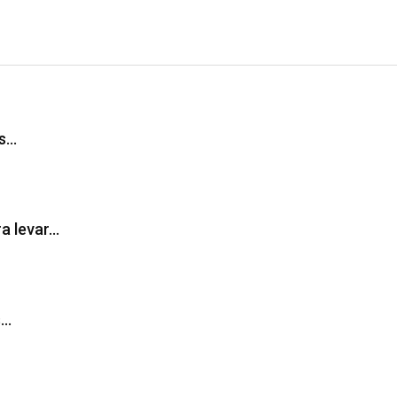
as…
ra levar…
s…