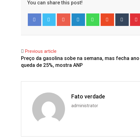
You can share this post!
Google+
LinkedIn
Whatsapp
StumbleUpo
Tumbl
Facebook
Twitter
Previous article
Preço da gasolina sobe na semana, mas fecha an
queda de 25%, mostra ANP
Fato verdade
administrator