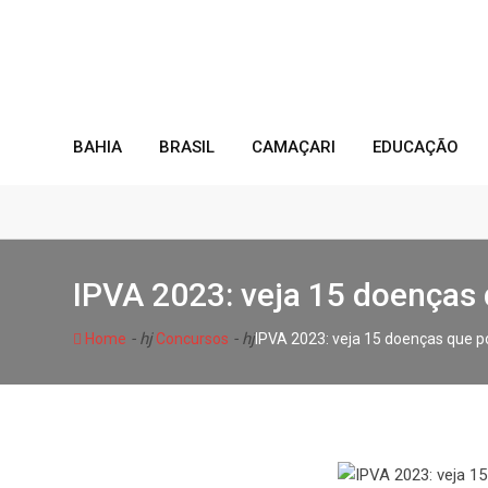
Skip
to
content
BAHIA
BRASIL
CAMAÇARI
EDUCAÇÃO
IPVA 2023: veja 15 doenças 
- hj
- hj
Home
Concursos
IPVA 2023: veja 15 doenças que p