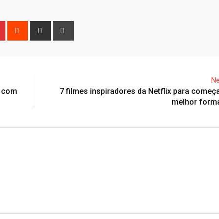
n
r
Pinterest
Reddit
Share
Print
via
Email
Ne
o com
7 filmes inspiradores da Netflix para começ
melhor forma