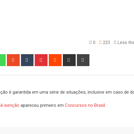
0
223
Less tha
edIn
Whatsapp
StumbleUpon
Tumblr
Pinterest
Reddit
Share
Print
via
Email
nção é garantida em uma série de situações, inclusive em caso de d
 à isenção
apareceu primeiro em
Concursos no Brasil
.