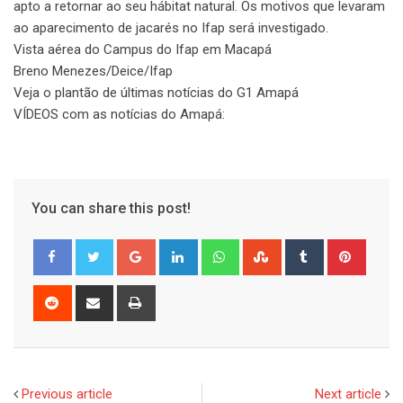
apto a retornar ao seu hábitat natural. Os motivos que levaram
ao aparecimento de jacarés no Ifap será investigado.
Vista aérea do Campus do Ifap em Macapá
Breno Menezes/Deice/Ifap
Veja o plantão de últimas notícias do G1 Amapá
VÍDEOS com as notícias do Amapá:
You can share this post!
Google+
LinkedIn
Whatsapp
StumbleUpon
Tumblr
Pinter
Reddit
Share
Print
via
Email
Previous article
Next article