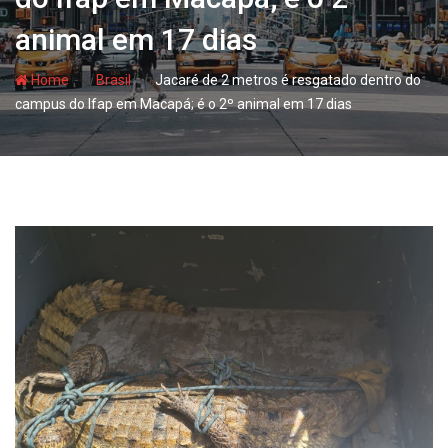
animal em 17 dias
- hj
- hj
Home
Brasil
Jacaré de 2 metros é resgatado dentro do
campus do Ifap em Macapá; é o 2º animal em 17 dias