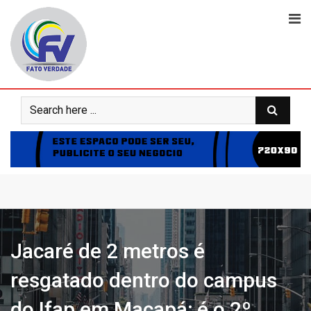
Skip
to
content
Jacaré de 2 metros é
resgatado dentro do campus
do Ifap em Macapá; é o 2º