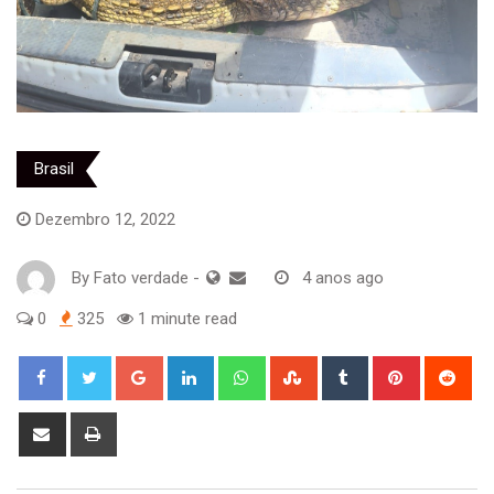
Brasil
Dezembro 12, 2022
By
Fato verdade
-
4 anos ago
0
325
1 minute read
Google+
LinkedIn
Whatsapp
StumbleUpon
Tumblr
Pinterest
Red
Share
Print
via
Email