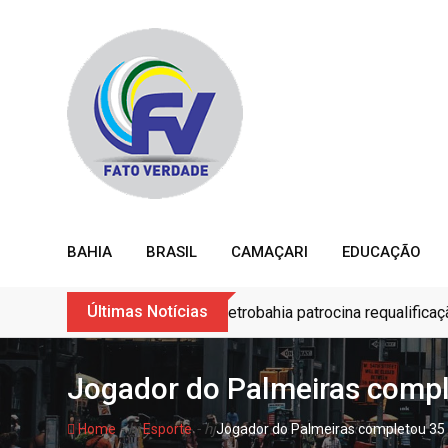
Skip
to
content
BAHIA
BRASIL
CAMAÇARI
EDUCAÇÃO
Últimas Notícias
Petrobahia patrocina requalifica
Jogador do Palmeiras comp
- hj
- hj
Home
Esporte
Jogador do Palmeiras completou 3