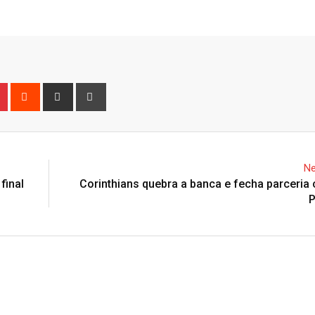
Email
n
r
Pinterest
Reddit
Share
Print
via
Email
Ne
final
Corinthians quebra a banca e fecha parceri
P