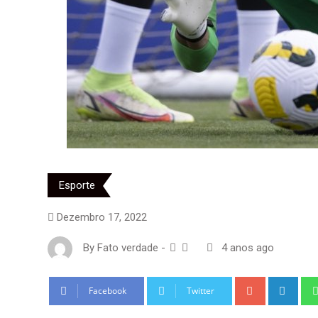
Esporte
Dezembro 17, 2022
By
Fato verdade
-
4 anos ago
Google+
Link
Facebook
Twitter