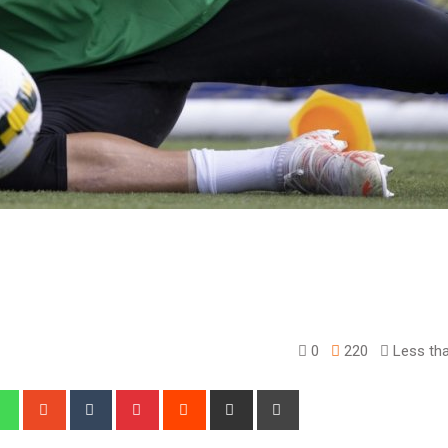
0
220
Less tha
edIn
Whatsapp
StumbleUpon
Tumblr
Pinterest
Reddit
Share
Print
via