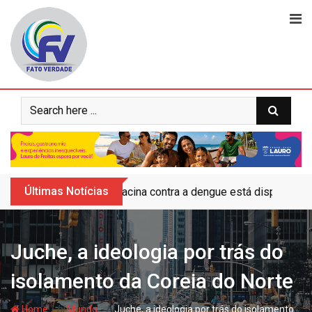
Skip
to
content
Últimas Notícias
Vacina contra a dengue está disponível 
Juche, a ideologia por trás do
isolamento da Coreia do Norte
- hj
- hj
Home
Mundo
Juche, a ideologia por trás do isolamento