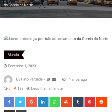
da Coreia do Norte
Mundo
Fevereiro 1, 2023
By
Fato verdade
-
4 anos ago
0
193
Less than a minute
Google+
LinkedIn
Whatsapp
StumbleUpon
Tumblr
Pinterest
Red