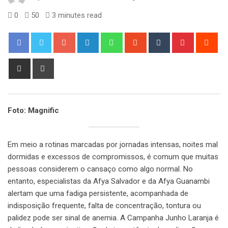
0
50
3 minutes read
Google+
LinkedIn
Whatsapp
StumbleUpon
Tumblr
Pinterest
Red
Share
Print
via
Email
Foto: Magnific
Em meio a rotinas marcadas por jornadas intensas, noites mal
dormidas e excessos de compromissos, é comum que muitas
pessoas considerem o cansaço como algo normal. No
entanto, especialistas da Afya Salvador e da Afya Guanambi
alertam que uma fadiga persistente, acompanhada de
indisposição frequente, falta de concentração, tontura ou
palidez pode ser sinal de anemia. A Campanha Junho Laranja é