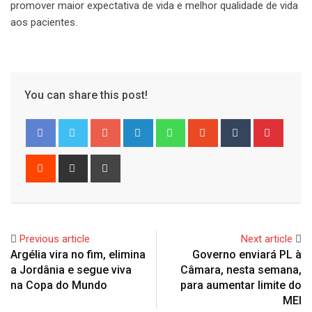
promover maior expectativa de vida e melhor qualidade de vida
aos pacientes.
You can share this post!
Google+
LinkedIn
Whatsapp
StumbleUpon
Tumblr
Pinter
Reddit
Share
Print
via
Email
Previous article
Next article
Argélia vira no fim, elimina
Governo enviará PL à
a Jordânia e segue viva
Câmara, nesta semana,
na Copa do Mundo
para aumentar limite do
MEI