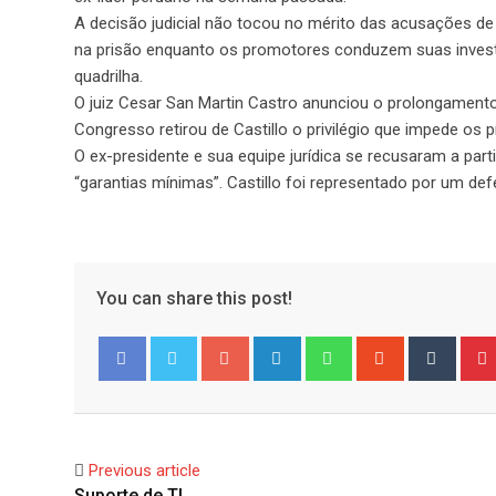
A decisão judicial não tocou no mérito das acusações de
na prisão enquanto os promotores conduzem suas inves
quadrilha.
O juiz Cesar San Martin Castro anunciou o prolongamento 
Congresso retirou de Castillo o privilégio que impede os
O ex-presidente e sua equipe jurídica se recusaram a part
“garantias mínimas”. Castillo foi representado por um def
You can share this post!
Google+
LinkedIn
Whatsapp
StumbleUpo
Tumbl
Facebook
Twitter
Previous article
Suporte de TI