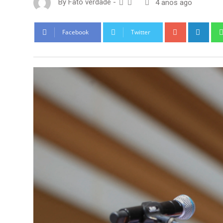
By
Fato verdade
-
4 anos ago
Google+
Link
Facebook
Twitter