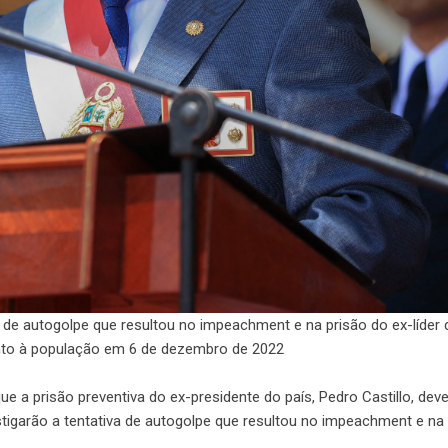
a de autogolpe que resultou no impeachment e na prisão do ex-líder 
ento à população em 6 de dezembro de 2022
ue a prisão preventiva do ex-presidente do país, Pedro Castillo, dev
tigarão a tentativa de autogolpe que resultou no impeachment e na