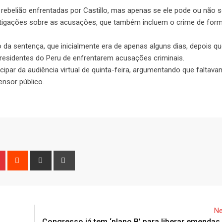
 rebelião enfrentadas por Castillo, mas apenas se ele pode ou não 
tigações sobre as acusações, que também incluem o crime de for
da sentença, que inicialmente era de apenas alguns dias, depois qu
 presidentes do Peru de enfrentarem acusações criminais.
icipar da audiência virtual de quinta-feira, argumentando que faltava
ensor público.
n
r
Pinterest
Reddit
Share
Print
via
Email
Ne
Congresso já tem ‘plano B’ para liberar emendas 