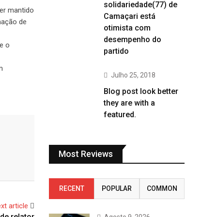
solidariedade(77) de
ser mantido
Camaçari está
mação de
otimista com
desempenho do
e o
partido
m
Julho 25, 2018
Blog post look better
they are with a
featured.
Most Reviews
RECENT
POPULAR
COMMON
xt article
de relator