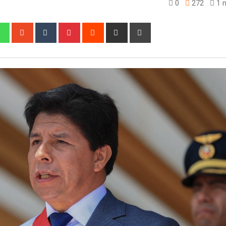
0
272
1 m
edIn
Whatsapp
StumbleUpon
Tumblr
Pinterest
Reddit
Share
Print
via
Email