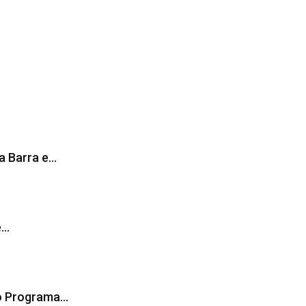
da Barra e…
e…
lo Programa…