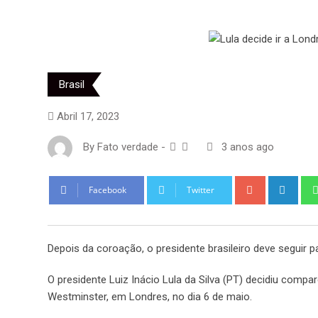
Brasil
Abril 17, 2023
By
Fato verdade
-
3 anos ago
Google+
Link
Facebook
Twitter
Depois da coroação, o presidente brasileiro deve seguir 
O presidente Luiz Inácio Lula da Silva (PT) decidiu compa
Westminster, em Londres, no dia 6 de maio.