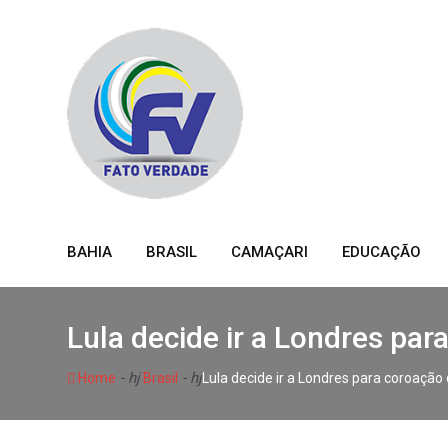
Skip
to
content
BAHIA
BRASIL
CAMAÇARI
EDUCAÇÃO
Lula decide ir a Londres par
- hj
- hj
Home
Brasil
Lula decide ir a Londres para coroação 