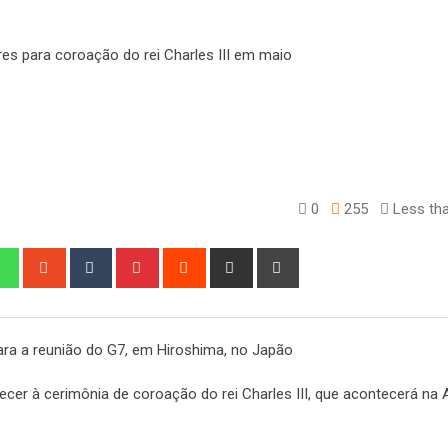
0
255
Less tha
edIn
Whatsapp
StumbleUpon
Tumblr
Pinterest
Reddit
Share
Print
via
Email
para a reunião do G7, em Hiroshima, no Japão
recer à cerimônia de coroação do rei Charles III, que acontecerá na 