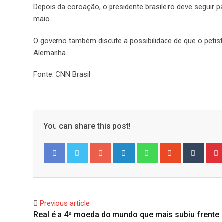
Depois da coroação, o presidente brasileiro deve seguir 
maio.
O governo também discute a possibilidade de que o petist
Alemanha.
Fonte: CNN Brasil
You can share this post!
Google+
LinkedIn
Whatsapp
StumbleUpo
Tumbl
Facebook
Twitter
Previous article
Real é a 4ª moeda do mundo que mais subiu frente