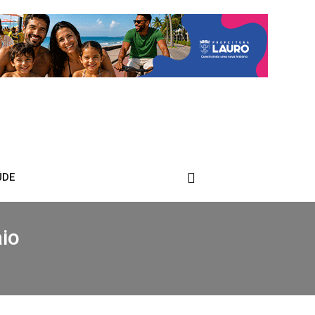
ÚDE
aio