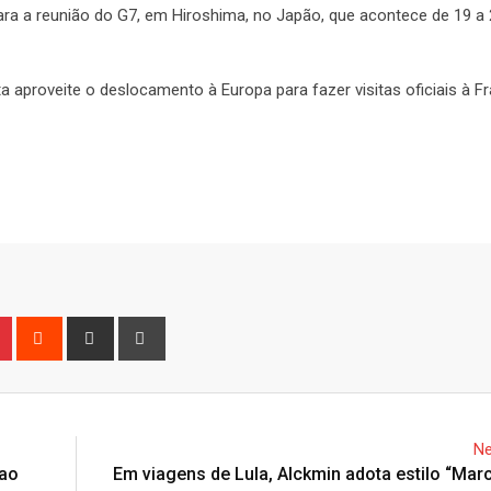
para a reunião do G7, em Hiroshima, no Japão, que acontece de 19 a
a aproveite o deslocamento à Europa para fazer visitas oficiais à F
n
r
Pinterest
Reddit
Share
Print
via
Email
Ne
 ao
Em viagens de Lula, Alckmin adota estilo “Mar