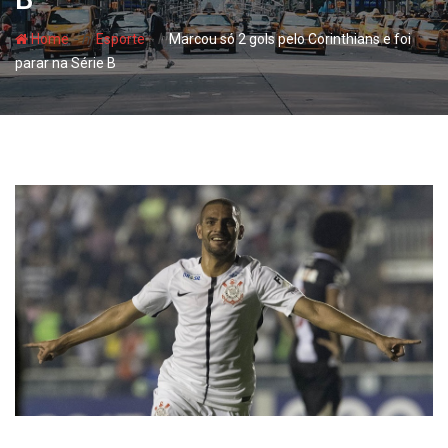
- hj
- hj
Home
Esporte
Marcou só 2 gols pelo Corinthians e foi
parar na Série B