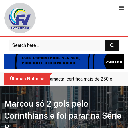
Skip
to
content
Últimas Notícias
Camaçari certifica mais de 250 educand
Marcou só 2 gols pelo
Corinthians e foi parar na Série
B