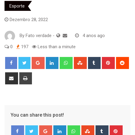
Esporte
Dezembro 28, 2022
By
Fato verdade
-
4 anos ago
0
197
Less than a minute
Google+
LinkedIn
Whatsapp
StumbleUpon
Tumblr
Pinterest
Red
Share
Print
via
Email
You can share this post!
Google+
LinkedIn
Whatsapp
StumbleUpon
Tumblr
Pinter