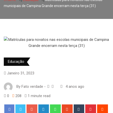
municipais de Campina Grande encerram nesta terça (31)
Educação
Janeiro 31, 2023
By
Fato verdade
-
4 anos ago
0
208
1 minute read
Google+
LinkedIn
Whatsapp
StumbleUpon
Tumblr
Pinterest
Red