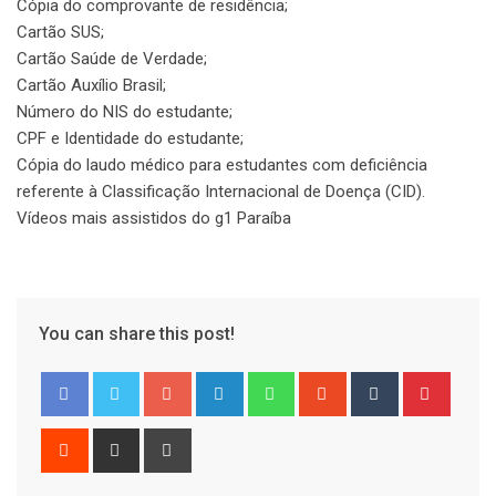
Cópia do comprovante de residência;
Cartão SUS;
Cartão Saúde de Verdade;
Cartão Auxílio Brasil;
Número do NIS do estudante;
CPF e Identidade do estudante;
Cópia do laudo médico para estudantes com deficiência
referente à Classificação Internacional de Doença (CID).
Vídeos mais assistidos do g1 Paraíba
You can share this post!
Google+
LinkedIn
Whatsapp
StumbleUpon
Tumblr
Pinter
Reddit
Share
Print
via
Email