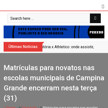
Skip
to
content
Últimas Notícias
Vitória x Athletico: onde assistir, horár
Matrículas para novatos nas
escolas municipais de Campina
Grande encerram nesta terça
(31)
- hj
- hj
Home
Educação
Matrículas para novatos nas escolas