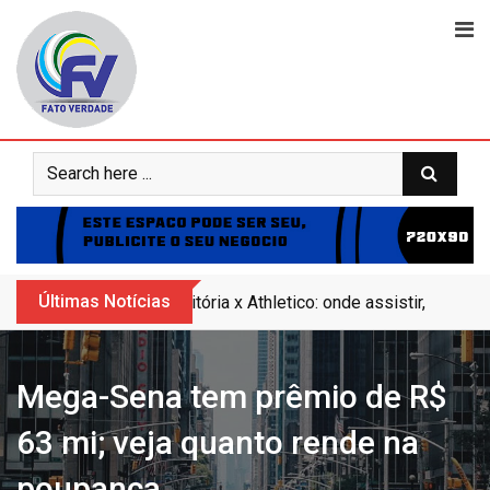
Skip
to
content
Últimas Notícias
Vitória x Athletico: onde assistir, horár
Mega-Sena tem prêmio de R$
63 mi; veja quanto rende na
poupança