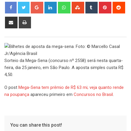
Google+
LinkedIn
Whatsapp
StumbleUpon
Tumblr
Pinterest
Red
Share
Print
via
Email
Sorteio da Mega-Sena (concurso nº 2558) será nesta quarta-
feira, dia 25 janeiro, em São Paulo. A aposta simples custa R$
4,50.
O post
Mega-Sena tem prêmio de R$ 63 mi; veja quanto rende
na poupança
apareceu primeiro em
Concursos no Brasil
.
You can share this post!