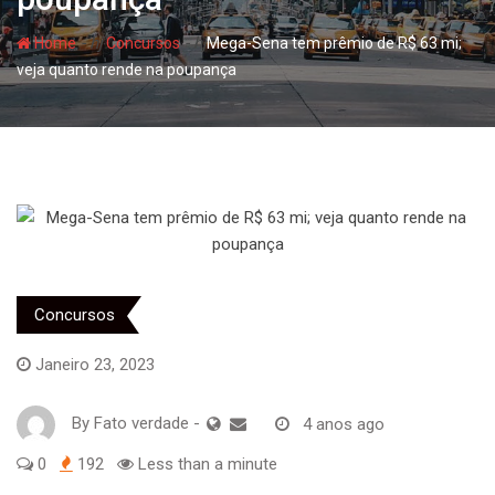
- hj
- hj
Home
Concursos
Mega-Sena tem prêmio de R$ 63 mi;
veja quanto rende na poupança
Concursos
Janeiro 23, 2023
By
Fato verdade
-
4 anos ago
0
192
Less than a minute