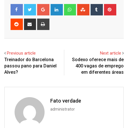
Google+
LinkedIn
Whatsapp
StumbleUpon
Tumblr
Pinter
Reddit
Share
Print
via
Email
Previous article
Next article
Treinador do Barcelona
Sodexo oferece mais de
passou pano para Daniel
400 vagas de emprego
Alves?
em diferentes áreas
Fato verdade
administrator