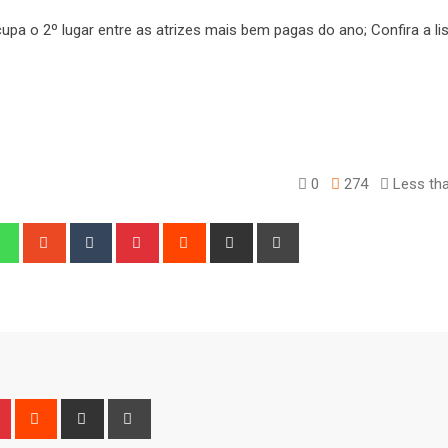
0
274
Less tha
edIn
Whatsapp
StumbleUpon
Tumblr
Pinterest
Reddit
Share
Print
via
Email
n
r
Pinterest
Reddit
Share
Print
via