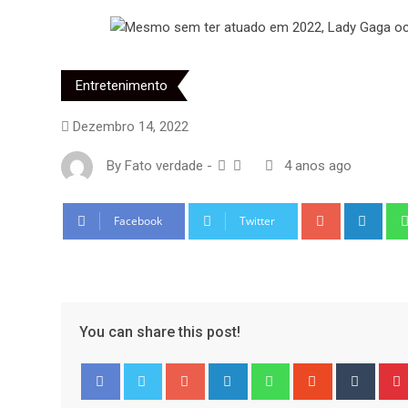
Entretenimento
Dezembro 14, 2022
By
Fato verdade
-
4 anos ago
Google+
Link
Facebook
Twitter
You can share this post!
Google+
LinkedIn
Whatsapp
StumbleUpo
Tumbl