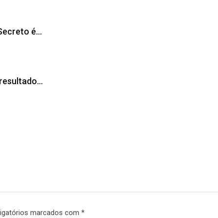
 Secreto é…
 resultado…
igatórios marcados com
*