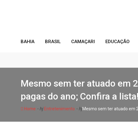
Skip
to
content
BAHIA
BRASIL
CAMAÇARI
EDUCAÇÃO
Mesmo sem ter atuado em 20
pagas do ano; Confira a lista
- hj
- hj
Home
Entretenimento
Mesmo sem ter atuado em 202