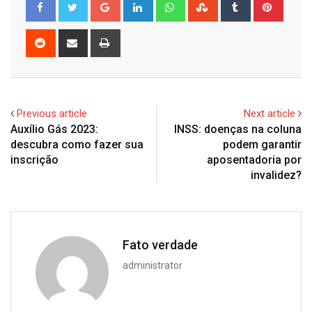
Google+
LinkedIn
Whatsapp
StumbleUpon
Tumblr
Pinter
Reddit
Share
Print
via
Email
Previous article
Next article
Auxílio Gás 2023:
INSS: doenças na coluna
descubra como fazer sua
podem garantir
inscrição
aposentadoria por
invalidez?
Fato verdade
administrator