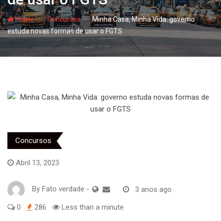
- hj
- hj
Home
Concursos
Minha Casa, Minha Vida: governo
estuda novas formas de usar o FGTS
Concursos
Abril 13, 2023
By
Fato verdade
-
3 anos ago
0
286
Less than a minute