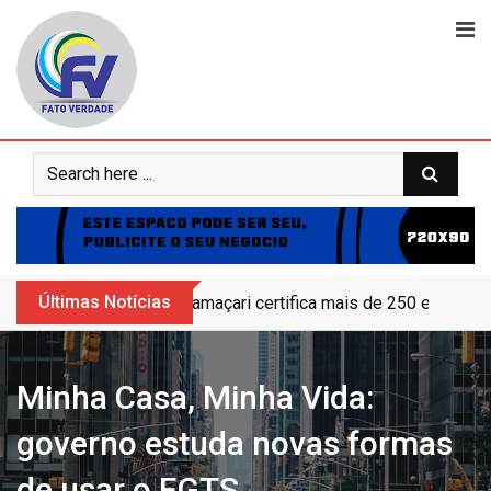
Skip
to
content
Últimas Notícias
Camaçari certifica mais de 250 educand
Minha Casa, Minha Vida:
governo estuda novas formas
de usar o FGTS