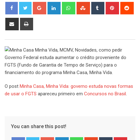
Google+
LinkedIn
Whatsapp
StumbleUpon
Tumblr
Pinterest
Red
Share
Print
via
Email
Governo Federal estuda aumentar o crédito proveniente do
FGTS (Fundo de Garantia de Tempo de Serviço) para o
financiamento do programa Minha Casa, Minha Vida.
O post
Minha Casa, Minha Vida: governo estuda novas formas
de usar o FGTS
apareceu primeiro em
Concursos no Brasil
.
You can share this post!