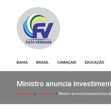
Skip
to
content
BAHIA
BRASIL
CAMAÇARI
EDUCAÇÃO
Ministro anuncia investimen
- hj
- hj
Home
Economia
Ministro anuncia investimentos d