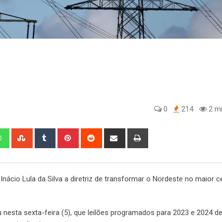
0
214
2 mi
edIn
Whatsapp
StumbleUpon
Tumblr
Pinterest
Reddit
Share
Print
via
Email
 Inácio Lula da Silva a diretriz de transformar o Nordeste no maior c
ou nesta sexta-feira (5), que leilões programados para 2023 e 2024 