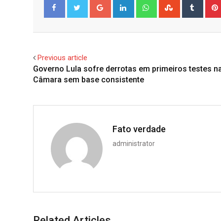
Google+
LinkedIn
Whatsapp
StumbleUpo
Tumbl
Facebook
Twitter
Previous article
Governo Lula sofre derrotas em primeiros testes n
Câmara sem base consistente
Fato verdade
administrator
Related Articles