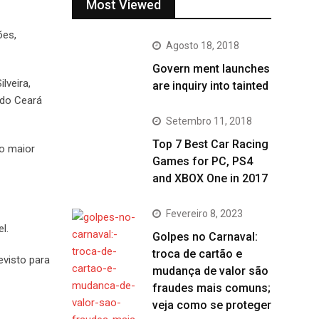
Most Viewed
ões,
Agosto 18, 2018
Govern ment launches
lveira,
are inquiry into tainted
 do Ceará
Setembro 11, 2018
Top 7 Best Car Racing
no maior
Games for PC, PS4
and XBOX One in 2017
Fevereiro 8, 2023
l.
Golpes no Carnaval:
troca de cartão e
evisto para
mudança de valor são
fraudes mais comuns;
veja como se proteger