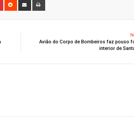
n
r
Pinterest
Reddit
Share
Print
via
Email
N
a
Avião do Corpo de Bombeiros faz pouso f
interior de Sant