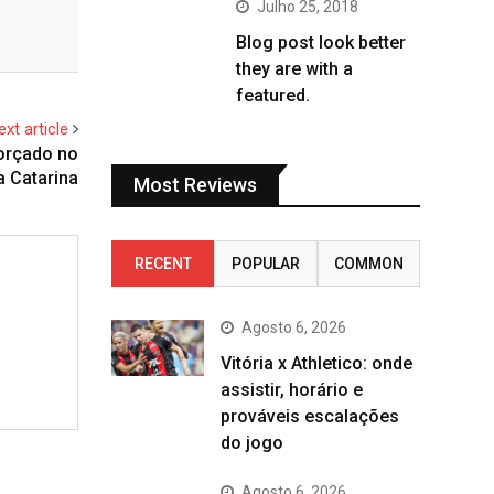
Julho 25, 2018
Blog post look better
they are with a
featured.
ext article
orçado no
a Catarina
Most Reviews
RECENT
POPULAR
COMMON
Agosto 6, 2026
Vitória x Athletico: onde
assistir, horário e
prováveis escalações
do jogo
Agosto 6, 2026