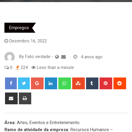
Empregos
Dezembro 16, 2022
By
Fato verdade
-
4 anos ago
0
224
Less than a minute
Google+
LinkedIn
Whatsapp
StumbleUpon
Tumblr
Pinterest
Red
Share
Print
via
Email
Área:
Artes, Eventos e Entretenimento
Ramo de atividade da empresa:
Recursos Humanos –