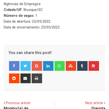
Agências de Empregos
Cidade/UF
: Brusque/SC
Número de vagas
: 1
Data de abertura: 25/05/2022
Data de encerramento: 25/05/2022
You can share this post!
Google+
LinkedIn
Whatsapp
StumbleUpon
Tumblr
Pinter
Reddit
Share
Print
via
Email
Previous article
Next article
Monitor(a) de
Diarista