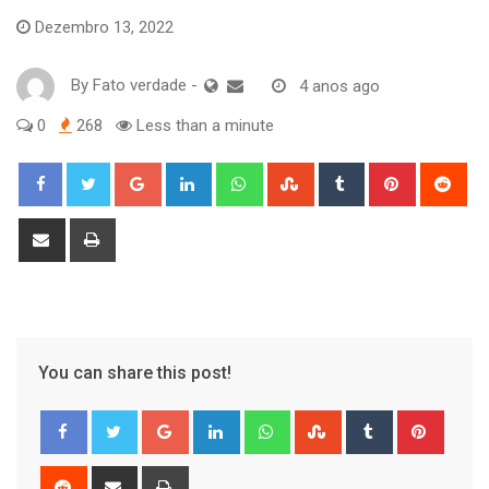
Dezembro 13, 2022
By
Fato verdade
-
4 anos ago
0
268
Less than a minute
Google+
LinkedIn
Whatsapp
StumbleUpon
Tumblr
Pinterest
Red
Share
Print
via
Email
You can share this post!
Google+
LinkedIn
Whatsapp
StumbleUpon
Tumblr
Pinter
Reddit
Share
Print