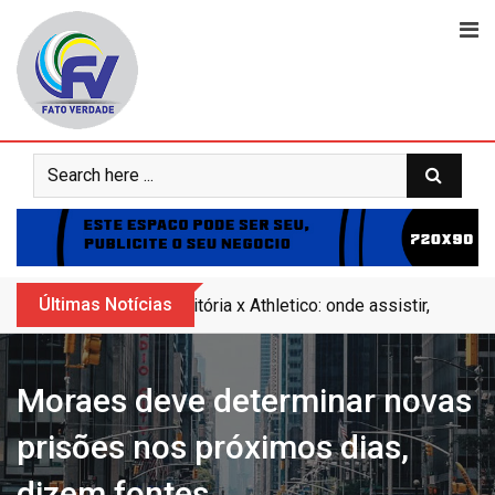
Skip
to
content
Últimas Notícias
Vitória x Athletico: onde assistir, horár
Moraes deve determinar novas
prisões nos próximos dias,
dizem fontes